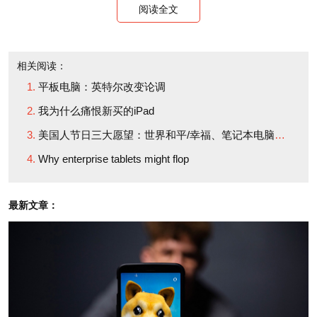
台。但绝大部分平板电脑将会卖给个人消费者，而非
阅读全文
企业IT部门。而且，至少在2010年，平板电脑的绝大
部分利润将被苹果一家公司收入囊中。为什么？因为
相关阅读：
其它电脑制造商大都尚未推出平板电脑。
平板电脑：英特尔改变论调
我为什么痛恨新买的iPad
我要承认一点，苹果已经在企业消费领域有了一些
美国人节日三大愿望：世界和平/幸福、笔记本电脑、iPad
进展。在9月份，曾有报道指出，商业软件供应商SAP
Why enterprise tablets might flop
将为其17000名员工配备iPad。不过，上周早些时
候，在SAP位于加州帕洛阿尔托市的办公室，该公司
最新文章：
首席信息官奥利弗•巴斯曼向《财富》杂志
（Fortune）表示，SAP将会部署“数千台”（而不是
17,000台）平板电脑，而且并不仅限于iPad。SAP目
前已为大约2000名员工配备了平板电脑（SAP的员工
总数将近50，000人）。