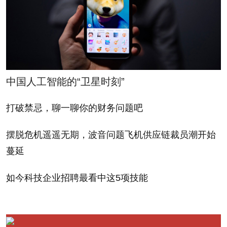
巴斯曼表示他“无法确定哪种设备更好”，所以SAP
还计划分发包括RIM PlayBook在内的其它品牌平板电
脑。对公司用户而言，面向企业市场的平板电脑拥有
一些优点，例如内嵌式协作工具、视频会议功能和安
中国人工智能的“卫星时刻”
全特性等。但我认为，这些优点不足以说服吝啬的首
打破禁忌，聊一聊你的财务问题吧
席信息官们为员工购置第三台设备。
摆脱危机遥遥无期，波音问题飞机供应链裁员潮开始
因此，那些想把平板电脑推销给企业用户的公司也
蔓延
许该转变思路了。他们应该瞄准用户本人，而不是仅
仅死盯着各企业的IT部门。因为光彩夺目的平板电脑
如今科技企业招聘最看中这5项技能
——不管出自苹果、思科、RIM还是其它品牌，都不
是绝大多数公司的必需品。它更像是你愿望清单里酷