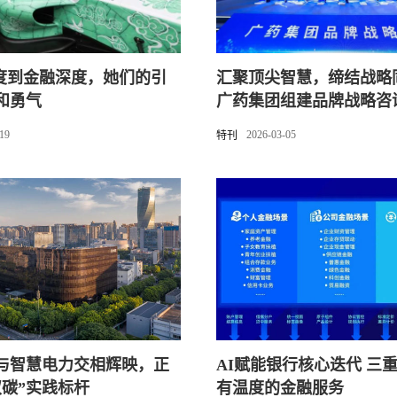
速度到金融深度，她们的引
汇聚顶尖智慧，缔结战略
和勇气
广药集团组建品牌战略咨
库
-19
2026-03-05
特刊
与智慧电力交相辉映，正
AI赋能银行核心迭代 三
双碳”实践标杆
有温度的金融服务