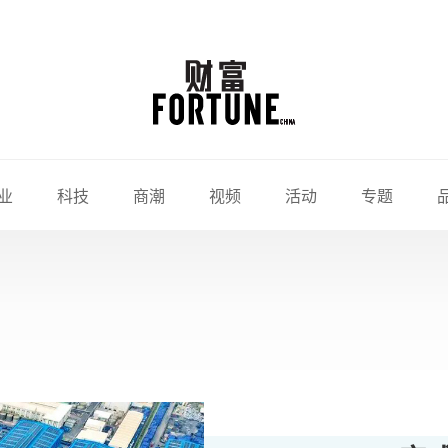
业
科技
商潮
视频
活动
专题