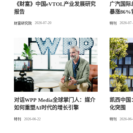
《财富》中国eVTOL产业发展研究
广汽国际
报告
暴涨86
稳”的远
2026-07-20
2026-07
财富研究院
特刊
对话WPP Media全球掌门人：媒介
凯西中国
如何重塑AI时代的增长引擎
化突围
2026-06-22
2026-06
特刊
特刊