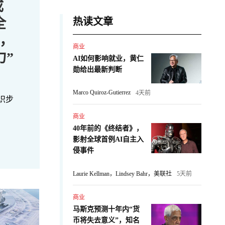
成
全
热读文章
，
商业
力”
AI如何影响就业，黄仁
勋给出最新判断
Marco Quiroz-Gutierrez
4天前
识步
商业
40年前的《终结者》，
影射全球首例AI自主入
侵事件
Laurie Kellman，Lindsey Bahr，美联社
5天前
商业
马斯克预测十年内“货
币将失去意义”，知名