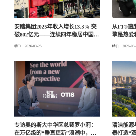
安踏集团2025年收入增长13.3% 突
从F1®
破802亿元——连续四年稳居中国首
擎是热爱
位，市场份额再创新高
2026-03-25
2026-03
特刊
特刊
专访奥的斯大中华区总裁罗小莉：
清洁能源
在万亿级的“垂直更新”浪潮中，定
泰打造“