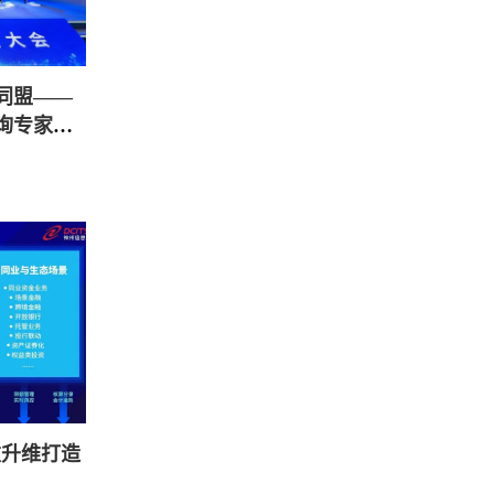
同盟——
询专家智
重升维打造