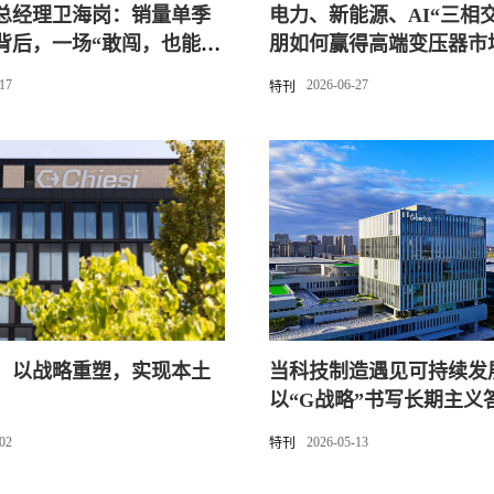
总经理卫海岗：销量单季
电力、新能源、AI“三相
%背后，一场“敢闯，也能
朋如何赢得高端变压器市
征
-17
2026-06-27
特刊
：以战略重塑，实现本土
当科技制造遇见可持续发
以“G战略”书写长期主义
-02
2026-05-13
特刊