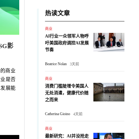
热读文章
商业
AI行业一众领军人物呼
吁美国政府调控AI发展
SG影
节奏
Beatrice Nolan
3天前
体的商业
企业是否
商业
消费门槛陡增令美国人
续发展能
无处消遣，健康代价随
之而来
Catherina Gioino
4天前
商业
最新研究：AI并没抢走