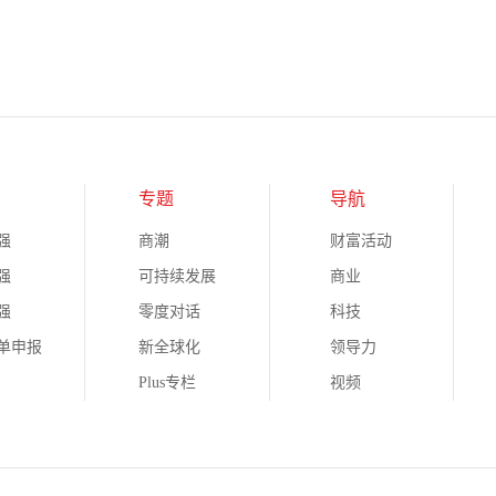
专题
导航
强
商潮
财富活动
强
可持续发展
商业
强
零度对话
科技
榜单申报
新全球化
领导力
Plus专栏
视频