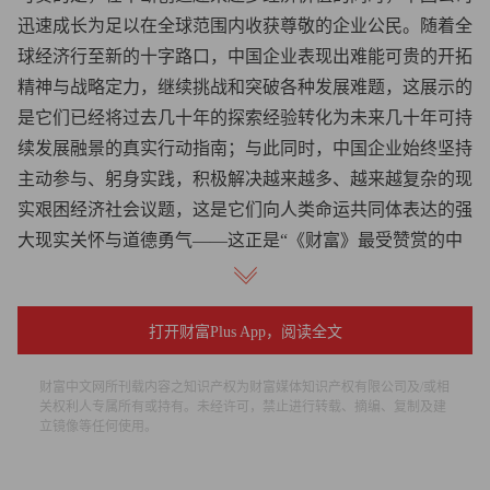
迅速成长为足以在全球范围内收获尊敬的企业公民。随着全
球经济行至新的十字路口，中国企业表现出难能可贵的开拓
精神与战略定力，继续挑战和突破各种发展难题，这展示的
是它们已经将过去几十年的探索经验转化为未来几十年可持
续发展融景的真实行动指南；与此同时，中国企业始终坚持
主动参与、躬身实践，积极解决越来越多、越来越复杂的现
实艰困经济社会议题，这是它们向人类命运共同体表达的强
大现实关怀与道德勇气——这正是“《财富》最受赞赏的中
国公司”所寻找和要呈现的。
申报公司应首先满足以下条件：
打开财富Plus App，阅读全文
1， 主营业务在中国，实控人拥有中国国籍或为华人。
财富中文网所刊载内容之知识产权为财富媒体知识产权有限公司及/或相
关权利人专属所有或持有。未经许可，禁止进行转载、摘编、复制及建
2， 商业影响力和社会影响力在行业内领先的公司。
立镜像等任何使用。
我们欢迎机构推荐和企业自荐。