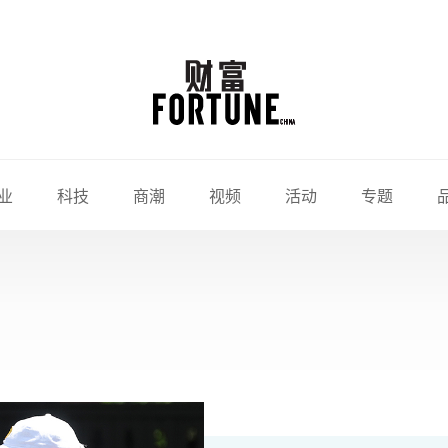
业
科技
商潮
视频
活动
专题