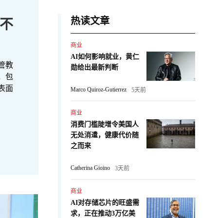
热读文章
不
商业
AI如何影响就业，黄仁
管教
勋给出最新判断
，包
表面
Marco Quiroz-Gutierrez
5天前
商业
消费门槛陡增令美国人
无处消遣，健康代价随
之而来
Catherina Gioino
3天前
商业
AI对存储芯片的旺盛需
求，正在推动3万亿美