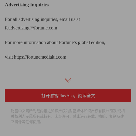
Advertising Inquiries
For all advertising inquiries, email us at
fcadvertising@fortune.com
For more information about Fortune’s global edition,
visit
https://fortunemediakit.com
打开财富Plus App，阅读全文
广告查询
财富中文网所刊载内容之知识产权为财富媒体知识产权有限公司及/或相
广告业务询洽请发邮件至
fcadvertising@fortune.com
关权利人专属所有或持有。未经许可，禁止进行转载、摘编、复制及建
立镜像等任何使用。
更多《财富》国际版业务，请查看
https://fortunemediakit.com