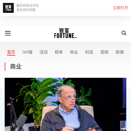
最好的商业评论
立即打开
来自你的洞察
首页
500强
活动
榜单
商业
科技
视频
商潮
商业