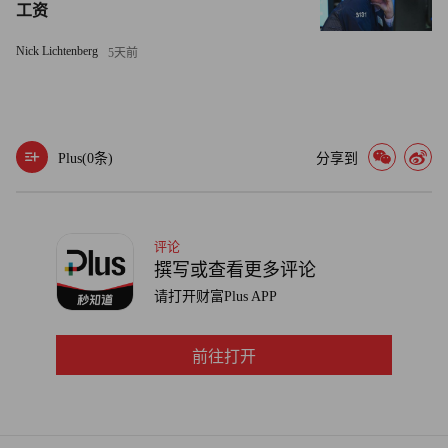
工资
Nick Lichtenberg
5天前
Plus(
0
条)
分享到
供货美国最高电压等级765kV变压器
经过多年的市场洗礼与成长，品质已经成为华朋的护城河。
评论
在钱洪金看来，变压器的根本是工匠精神，从变压器结构和
撰写或查看更多评论
功能设计，到材料的选用，再到制作过程中的细节，都需要
请打开财富Plus APP
非常的严谨，每一个零组件，从生产、试验、安装到最后到
现场的服务安装，都必须要保持原来的风貌。
前往打开
“没有重要零件和次要零件，变压器每个零件都非常重要。”
钱洪金表示。