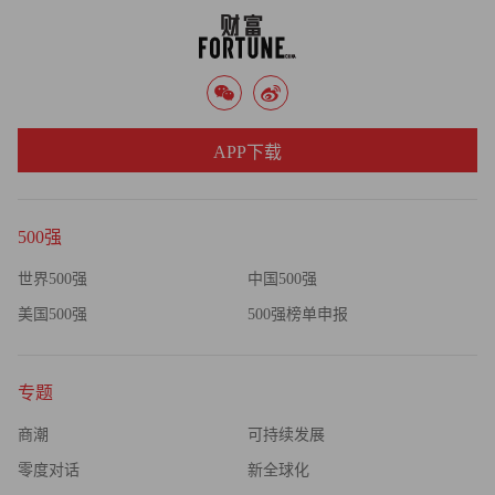
不在幼儿园当冠军
欧美市场的高端对决
与很多产能外溢、受困内卷的出海企业不同，华朋在全球化
APP下载
上更为主动。
“我们不能在幼儿园当冠军，下棋你要找高手，这样才能真
500强
正改变和提升自己。”谈及当初的全球化策略，钱洪金坦
世界500强
中国500强
言，中国的工业发展与国外相比，还是有一定差距，要缩短
距离，一定要去追赶和实践。另一方面，在国内市场，早期
美国500强
500强榜单申报
相比于质量，大家更看重的还是数量，对质量的标准和要求
并不高，这也是市场容易陷入内卷和价格战的根源之一。
专题
“华朋是民营企业，要长期生存下去，就必须找到最严格的
商潮
可持续发展
市场。”
零度对话
新全球化