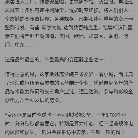
来客进入工厂，佩戴安全帽，更换防护鞋、防尘服，再经过
风淋室十多秒高速冲刷除尘，恍如时空切换，将人们引入一
个震撼的变压器世界：各种规格、形制和体积重量的变压器
整列待发，有些“庞然大物”达到数百吨之重，铭牌标识则显
示它们将奔赴五湖四海：美国、欧洲、加拿大、香港、澳
门、中东……
这是品种最全的、产量最高的变压器企业之一。
值得注意的是，这家地处苏浙皖三省交界一隅小城，而非典
型沿海或枢纽节点城市的民营制造企业，凭借自身多年的产
品技术能力积累和长三角产业链，通江达海，参与和影响全
球电力乃至AI发展的势头。
“变压器是目前全球唯一不可缺少的设备，一年8,760个小
时，分分秒秒都需要它，特别是算力中心，经不起非规停电
的风险和损失。“钱洪金在采访中表示，在新一轮的增长