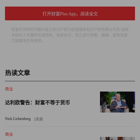
军旅生涯的艰苦条件，到转战企业的困难与挑战，环境与人
打开财富Plus App，阅读全文
的辩证关系，一直深深影响钱洪金的创业和企业经营理念，
“环境可以改变人，人也可以改变环境”，这一信念也让钱洪
财富中文网所刊载内容之知识产权为财富媒体知识产权有限公司及/或相
金和团队最终决定，在变压器方向深耕，创造更大的生存空
关权利人专属所有或持有。未经许可，禁止进行转载、摘编、复制及建
立镜像等任何使用。
间。
“当时公司有两个产品，电机和变压器，但相比于电机，变
压器的难度和门槛高的多，是一个定制化、小批量、多品种
热读文章
的产品，需要人的因素很强，不仅仅是设备和资金投入，更
需要人的教育、培养、培训和严格要求等等。”
商业
正如沙漠之中的骆驼草，这家企业最终顽强地生存了下来。
达利欧警告：财富不等于货币
1996年，华朋研制成功第一台110kV油浸式电力变压器，随
Nick Lichtenberg
3天前
后数年，220kV、500kV相关产品，从油浸式到干式变压
器，从传统到新能源用，从陆地到海上，从轨道交通到电力
商业