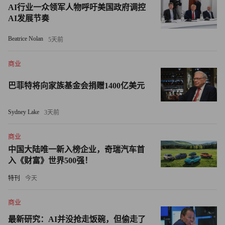
电网，不断在行业内取得突破。
AI行业一众领军人物呼吁美国政府调控
AI发展节奏
2019年7月，华朋研制成功世界首台40000kVA 110kV干式变
压器，以其环保、可靠和安全特性，改变了大型城市高层建
Beatrice Nolan
5天前
筑的供电设备选择，很好地替代传统的六氟化硫变压器；
商业
2020年，华朋110kV电压等级变压器被工信部评为制造业单
项冠军产品。
巴菲特将向家族基金会捐赠1400亿美元
2025年7月，在国家变压器质量监督检验中心及美国用户代
Sydney Lake
3天前
表的联合见证下，华鹏为美国俄亥俄州某电厂量身定制的首
台765kV超高压变压器，一次性通过所有出厂试验与例行试
商业
验，并以10个月极速交付周期，创下行业新标杆。
中国大陆唯一新入榜企业，奇瑞汽车首
入《财富》世界500强！
特刊
今天
商业
最新研究：AI并没抢走饭碗，但偷走了