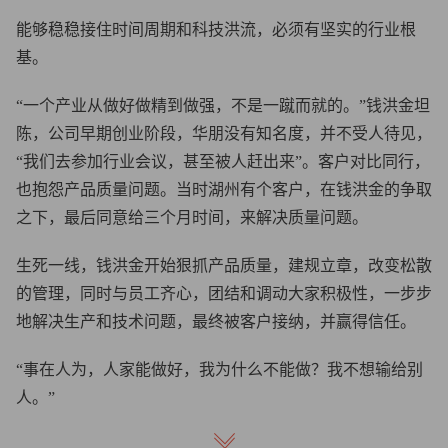
能够稳稳接住时间周期和科技洪流，必须有坚实的行业根
基。
“一个产业从做好做精到做强，不是一蹴而就的。”钱洪金坦
陈，公司早期创业阶段，华朋没有知名度，并不受人待见，
“我们去参加行业会议，甚至被人赶出来”。客户对比同行，
也抱怨产品质量问题。当时湖州有个客户，在钱洪金的争取
之下，最后同意给三个月时间，来解决质量问题。
生死一线，钱洪金开始狠抓产品质量，建规立章，改变松散
的管理，同时与员工齐心，团结和调动大家积极性，一步步
地解决生产和技术问题，最终被客户接纳，并赢得信任。
“事在人为，人家能做好，我为什么不能做？我不想输给别
人。”
回忆往昔，80岁的钱洪金依然透着“不服输”的劲头。从早年