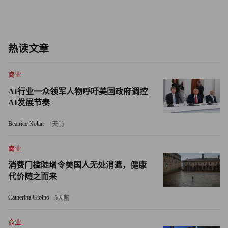
略，只会帮助该公司躲过外界的更多关注：该平台上很快就
会有成千上万种消费者熟悉和信赖的商品，例如高露洁牙膏
和培乐多（Play-Doh）彩泥等，这从本质上是在告诉监管机
热读文章
构这里没有值得关注的问题。
商业
戴顿表示：“它们不会受到监管机构的审查。”
AI行业一众领军人物呼吁美国政府调控
AI发展节奏
与亚马逊竞争
Beatrice Nolan
4天前
塔德雷斯指出，希音这种隐居幕后的方法，使其向时尚之外
的领域扩张，变成了合理的下一步措施。凭借高效的基础设
商业
施，希音能够更加灵活地向服装以外的领域扩张。
消费门槛陡增令美国人无处消遣，健康
代价随之而来
他补充道：“我真的认为这是一种明智的商业决策，即‘我们
有出色的物流网络，首先让我们将其向可以采购到廉价商品
Catherina Gioino
5天前
的其他领域扩张。’”
商业