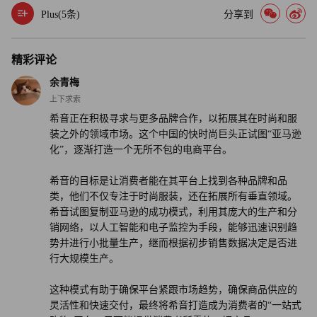
Plus(
5
条)
分享到
塔德雷斯认为这是一种正常现象。与大多数市场一样，当一
家公司找到一种有效的策略时，公司的理念就会开始趋于一
精彩评论
致。
余青梅
上下求索
他说：“这些公司变得越来越像，这不足为奇。因为只要有
希音正在积极寻求与更多品牌合作，以拓展其在时尚和服
一种行之有效的成功策略……就会出现模仿者。”
装之外的领域市场。这个中国的快时尚巨头正试图“亚马逊
化”，逐渐打造一个无所不包的电商平台。
对消费者而言，各电商平台的促销和优惠活动，肯定会出现
抄袭和雷同现象。但马睿称，不要被希音模仿竞争对手的做
希音的目标是让消费者能在其平台上找到各种品牌和品
法所迷惑。该公司提供的商品，可能开始非常类似于亚马
类，他们不仅专注于时尚服装，还在拓展所有垂直领域。
希音试图复制亚马逊的成功模式，利用其庞大的生产和分
逊，但在幕后，它仍然在坚持使用其独特的物流网络。
销网络，以人工智能和电子监控为手段，能够迅速识别趋
势并进行小批量生产，继而根据初步销售数据决定是否进
她告诉《财富》杂志：“消费者可能感觉没有区别。它将变
行大规模生产。
成一家无所不包的商店。但我认为希音打造购物体验的逻
辑，与亚马逊截然不同。”（财富中文网）
这种模式有助于确保平台紧跟市场趋势，确保商品供应的
灵活性和快速交付，最终将希音打造成为消费者的“一站式