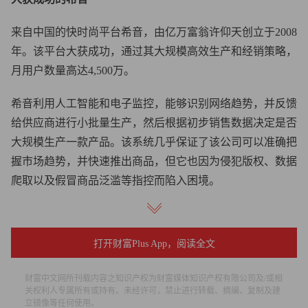
来自中国的快时尚平台希音，由亿万富翁许仰天创立于2008
年。该平台大获成功，通过其大规模高效生产和经销策略，
月用户数量高达4,500万。
希音利用人工智能和电子监控，能够识别网络趋势，并反馈
给供应商进行小批量生产，然后根据初步销售数据决定是否
大规模生产一款产品。该系统几乎保证了该公司可以准确把
握市场趋势，并快速推出商品，但它也因为侵犯版权、数据
爬取以及假冒商品泛滥等指控而陷入困境。
尽管欧盟委员会（European Commission）等监管机构试图制
衡该公司，以阻止其可疑的商业行为，但希音可能已经找到
打开财富Plus App，阅读全文
了规避监管的方法。
财富中文网所刊载内容之知识产权为财富媒体知识产权有限公司及/或相
哈佛商学院（Harvard Business School）的名誉教授约翰·戴
关权利人专属所有或持有。未经许可，禁止进行转载、摘编、复制及建
顿告诉《财富》杂志，希音吸引更多品牌加入其平台的策
立镜像等任何使用。