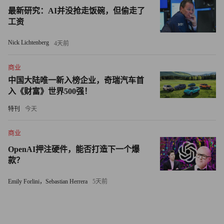
市场调研平台AlphaWatch.AI的科技分析师兼首席运营官马
最新研究：AI并没抢走饭碗，但偷走了
睿对《财富》杂志表示，希音在服装领域的稳固地位，让它
工资
在与亚马逊的竞争中获得了另一个优势。马睿指出，众所周
Nick Lichtenberg
4天前
知，时尚是一个“挑剔”的行业，而且尽管亚马逊同样涉足了
服装领域，它却未能像希音一样成功。
商业
中国大陆唯一新入榜企业，奇瑞汽车首
她说：“历史上，供需匹配的难度极大。这并不是一个特别
入《财富》世界500强！
容易成功的品类。”
特刊
今天
但在希音抢占亚马逊的市场份额的同时，亚马逊也在对希音
商业
做同样的事情。2023年12月，亚马逊宣布，从今年1月起，
OpenAI押注硬件，能否打造下一个爆
对15美元以下的服装，将卖家费用从17%降至5%，对15美
款？
元至20美元的服装按10%收取费用。亚马逊在4月29日称，
其订单送达速度将比以往任何时候更快：美国60个大城市下
Emily Forlini，Sebastian Herrera
5天前
的订单，60%可以当日或次日送达。亚马逊指出，这是公司
维持电商市场领先地位和满足客户需求的长期策略的一部
分。而希音的客户可能要等待14天才能收到订购的商品。