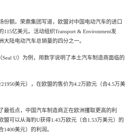
场份额。荣鼎集团写道，欧盟对中国电动汽车的进口
5亿美元。活动组织Transport & Environment发
洲大陆电动汽车总销量的四分之一。
Seal U）为例，用数字说明了本土汽车制造商面临的
21950美元），在欧盟的售价为4.2万欧元（合4.5万美
了最低点，中国汽车制造商正在欧洲攫取更高的利
可以从海豹U获得1.43万欧元（合1.53万美元）的
合1400美元）的利润。