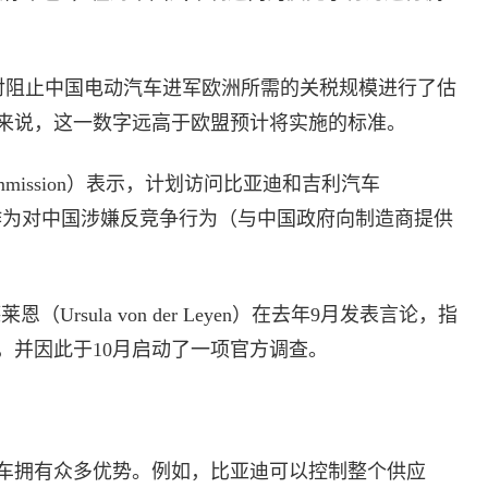
）的研究对阻止中国电动汽车进军欧洲所需的关税规模进行了估
来说，这一数字远高于欧盟预计将实施的标准。
ommission）表示，计划访问比亚迪和吉利汽车
，作为对中国涉嫌反竞争行为（与中国政府向制造商提供
rsula von der Leyen）在去年9月发表言论，指
，并因此于10月启动了一项官方调查。
车拥有众多优势。例如，比亚迪可以控制整个供应