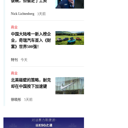
饭碗，但偷走了工资
Nick Lichtenberg
3天前
商业
中国大陆唯一新入榜企
业，奇瑞汽车首入《财
富》世界500强！
特刊
今天
商业
北美碰壁的策略，耐克
却在中国按下加速键
徐晓彤
5天前