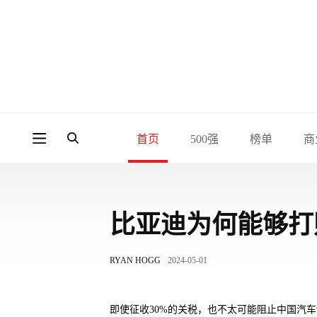
首页
500强
榜单
商
比亚迪为何能够打
RYAN HOGG
2024-05-01
即使征收30%的关税，也不太可能阻止中国汽