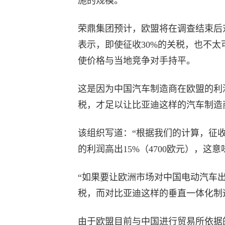
施的规模。
荣鼎集团预计，欧盟将在调查结束后对
表示，即使征收30%的关税，也不
使价格与当地竞争对手持平。
这是因为中国汽车制造商在欧盟的利
税，才足以让比亚迪这样的汽车制造
该组织写道：“根据我们的计算，征收
的利润高出15%（4700欧元），这
“如果要让欧洲市场对中国电动汽车出
税，而对比亚迪这样的垂直一体化制
由于欧盟目前与中国进行贸易所依据