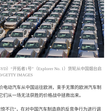
D）“开拓者1号”（Explorer No. 1）货轮从中国烟台启
GETTY IMAGES
价电动汽车从中国运往欧洲，束手无策的欧洲汽车制
它们从一场无法获胜的价格战中拯救出来。
震惊不已”，在对中国汽车制造商的反竞争行为进行调