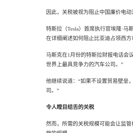
因此，关税被视为阻止中国廉价电动
特斯拉（Tesla）首席执行官埃隆·马
在详细阐述如何阻止比亚迪占领西方
马斯克在1月份的特斯拉财报电话会
世界上最具竞争力的汽车公司。”
他继续说道：“如果不设置贸易壁垒
司。”
令人瞠目结舌的关税
然而，所需的关税规模可能会让监管