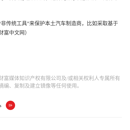
“非传统工具”来保护本土汽车制造商，比如采取基于
财富中文网）
财富媒体知识产权有限公司及/或相关权利人专属所有
摘编、复制及建立镜像等任何使用。
s