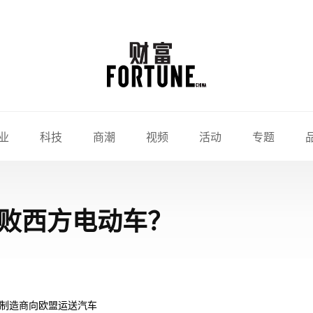
业
科技
商潮
视频
活动
专题
败西方电动车？
车制造商向欧盟运送汽车