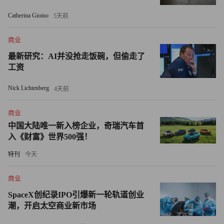
Catherina Gioino
5天前
据《韩国中央日报》（Korea JoongAng Daily）报道，富荣
集团是第一家为每一胎提供“大额现金支持”的公司。
商业
乐善好施的亿万富翁李重根曾经入狱服刑
最新研究：AI并没抢走饭碗，但偷走了
工资
这并非李重根首次因为慷慨地发放现金而登上媒体头条。韩
Nick Lichtenberg
4天前
国推出的公租房要归功于李重根。
商业
2023年，李重根向家乡的居民和本地学校的校友发放了超过
中国大陆唯一新入榜企业，奇瑞汽车首
1亿美元现金。
入《财富》世界500强！
李重根出生于一个小村庄云坪里，幼年家庭贫困。媒体称，
特刊
今天
他向村民发放现金是为了对“村民的支持表达谢意”，包括后
商业
者在他三年监狱服刑期间对他的帮助。
SpaceX创纪录IPO引爆新一轮轨道创业
潮，开启太空商业新市场
这位企业家白手起家的故事在2004年经历了一次波折，当时
他被指控偷税漏税和挪用公款。