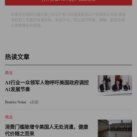
韩国政府已经在为新婚夫妇提供住房补贴，为新妈妈提供产
后护理折扣，甚至为每一位新生儿发放一笔2,250美元的“婴
财富中文网所刊载内容之知识产权为财富媒体知识产权有限公司及/或相
儿补贴”，但这些措施仍然不足以说服国内已经锐减的人口
关权利人专属所有或持有。未经许可，禁止进行转载、摘编、复制及建
立镜像等任何使用。
生育。
目前韩国的生育率全球最低，2022年每一名韩国女性的预期
生育数量减少至0.78。令人担忧的是，到2025年这个数字可
热读文章
能进一步降至0.65。
商业
相比之下，有专家表示，在不考虑移民的情况下，为了维持
AI行业一众领军人物呼吁美国政府调控
人口稳定，一个国家女性的预期生育数量需要达到2.1。
AI发展节奏
韩国的劳动力可能在未来50年内减少一半，国内的企业巨头
Beatrice Nolan
4天前
现在不得不行动起来逆转这种趋势：三星电子（Samsung
Electronics）、LG电子（LG Electronics）和现代
商业
（Hyundai）推出了多项对孩子友好的福利，包括办公现场
消费门槛陡增令美国人无处消遣，健康
的日托设施、生育福利，甚至两年产假等。
代价随之而来