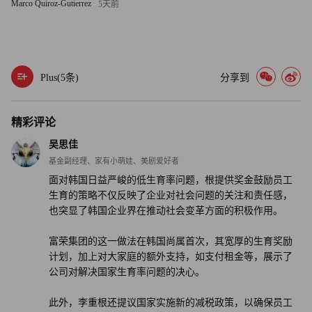
Marco Quiroz-Gutierrez
5天前
2018年，李重根再次因为类似的指控而被捕，2021年假释出
狱。
Plus(
5
条)
分享到
据UPI News Korea报道，由于这些判决，李重根在五年内被
禁止在与其犯罪来源有关的任何实体内工作，这意味着他要
到2027年年初才可以再次领导富荣集团。（财富中文网）
精彩评论
吴思佳
译者：刘进龙
基金副经理、家有小萌娃、美剧爱好者
面对韩国日益严峻的低生育率问题，根提供奖金鼓励员工
审校：汪皓
生育的策略不仅反映了企业对社会问题的关注和责任感，
也突显了韩国企业界在推动社会变革方面的积极作用。
富荣集团的这一做法在韩国尚属首次，其宽厚的生育奖励
计划，加上对大家庭的额外支持，如支付租金等，展示了
公司对解决国家生育率问题的决心。
此外，李重根还提议国家实施新的减税政策，以确保员工