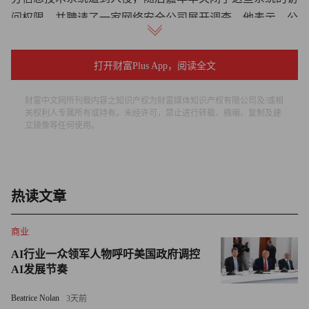
问权限，并聘请了一家网络安全公司展开调查。他表示，公
司正在提升其信息系统的安全性。
打开财富Plus App，阅读全文
弗里泽尔称，公司已经通知了受影响的人员，并成立了一个
呼叫中心解答相关人员的问题。
财富中文网所刊载内容之知识产权为财富媒体知识产权有限公司及/或相
关权利人专属所有或持有。未经许可，禁止进行转载、摘编、复制及建
嘉年华公司总部位于迈阿密，其在4月提交的证券申报文件
立镜像等任何使用。
中披露，去年8月和12月曾有黑客入侵了公司的信息系统。
黑客将一家邮轮公司的IT系统部分加密，并获取了客户和员
工的个人信息。嘉年华公司表示，没有迹象表明被盗用的个
热读文章
人信息遭到黑客滥用。该公司未说明其是否支付了赎金。
商业
嘉年华公司的股价在周四下跌了3%。（财富中文网）
AI行业一众领军人物呼吁美国政府调控
AI发展节奏
翻译：刘进龙
Beatrice Nolan
3天前