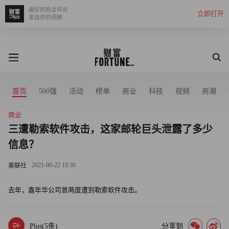
最好的商业评论
立即打开
来自你的洞察
首页
500强
活动
榜单
商业
科技
视频
商潮
商业
三遭勒索软件攻击，这家邮轮巨头泄露了多少
信息？
2021-06-22 19:30
美联社
去年，嘉年华公司曾两度遭到勒索软件攻击。
Plus(
5
条)
分享到