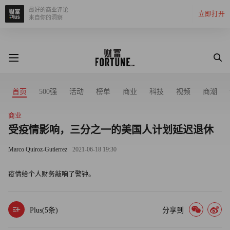
最好的商业评论
立即打开
来自你的洞察
首页
500强
活动
榜单
商业
科技
视频
商潮
商业
受疫情影响，三分之一的美国人计划延迟退休
Marco Quiroz-Gutierrez
2021-06-18 19:30
疫情给个人财务敲响了警钟。
Plus(
5
条)
分享到