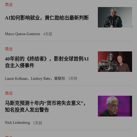
商业
70%的美国人认为疫情给个人财务敲响了警钟，33%的计划
AI如何影响就业，黄仁勋给出最新判断
退休人员现在开始增加退休储蓄，其中拉丁裔美国人和千禧
一代增加退休储蓄的比例最高。
Marco Quiroz-Gutierrez
4天前
在2020年年底，约有2,200万美国人已经停止了每月退休金
商业
供款。研究显示，到2021年3月，该数字减少到1,400万人。
40年前的《终结者》，影射全球首例AI
（财富中文网）
自主入侵事件
翻译：刘进龙
Laurie Kellman，Lindsey Bahr，美联社
5天前
审校：汪皓
商业
马斯克预测十年内“货币将失去意义”，
知名投资人发出警告
Nick Lichtenberg
5天前