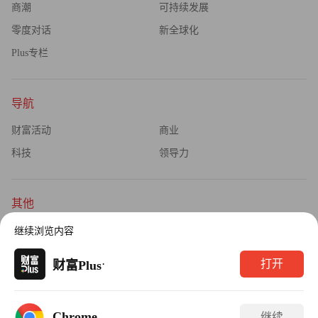
商潮
可持续发展
零度对话
新全球化
Plus专栏
导航
财富活动
商业
科技
领导力
其他
杂志订阅
公司介绍
继续浏览内容
隐私政策
广告业务
·
打开
财富Plus
Copyright © 2026财富媒体知识产权有限公司
Chrome
继续