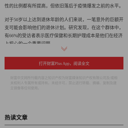
性的比例都有所提高，但依旧落后于疫情爆发之前的水平。
对于50岁以上达到退休年龄的人们来说，一笔意外的巨额开
支可能会影响他们的退休计划。研究发现，在这个群体中，
有66%的受访者表示医疗保健和长期护理成本是他们在经济
上担心的一个重要问题。
调查称，即将退休的人群比退休人员受到的负面影响更为严
打开财富Plus App，阅读全文
重，前者有44%表示在经济上受到了负面影响，而退休人员
的比例只有22%。
财富中文网所刊载内容之知识产权为财富媒体知识产权有限公司及/或相
关权利人专属所有或持有。未经许可，禁止进行转载、摘编、复制及建
尽管如此，退休人员同样因为疫情而面临经济压力，许多退
立镜像等任何使用。
休人员称医疗保健和长期护理成本以及意外开支是他们担心
的主要问题。
尽管新冠疫情对许多人的退休计划产生了影响，但依旧有人
热读文章
保持乐观。