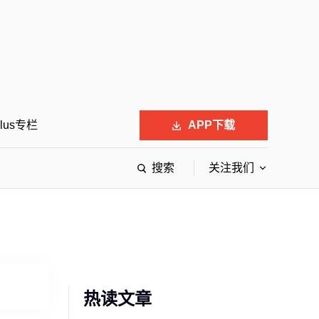
lus专栏
APP下载
搜索
关注我们
0岁以下商界精英
中国最具影响力的50位商界领袖
主力
特刊
中国ESG影响力榜
中国最佳设计榜
会
40岁以下的商界精英申报
财富40U40创想会
最受赞赏的中国公司申报
财富ESG峰会
最佳设计榜申报
财富设计头脑风暴大会
中国科技50强申报
财富创新论坛
热读文章