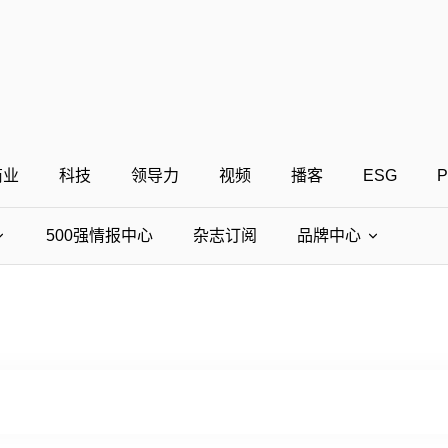
商业
科技
领导力
视频
播客
ESG
P
500强情报中心
杂志订阅
品牌中心
国500强
中国上市公司500强
美国500强
40位4
全部活动
值得关注的出海
中国最具影响力商界女性
中国最具社会影响力的创业公司
财富世界500强峰会
中国500强申报
财富中国500强峰会
中国ESG影响力榜申报
财富MPW女性峰
中国40位
的创业公司申报
财富全球论坛
财富全球科技论坛
中国最具影响力的商界女性申报
财富全球可持续论坛
中国