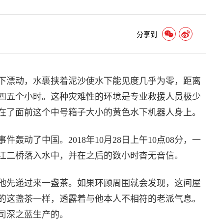
分享到
下漂动，水裹挟着泥沙使水下能见度几乎为零，距离
四五个小时。这种灾难性的环境是专业救援人员极少
在了面前这个中号箱子大小的黄色水下机器人身上。
轰动了中国。2018年10月28日上午10点08分，一
长江二桥落入水中，并在之后的数小时杳无音信。
他先递过来一盏茶。如果环顾周围就会发现，这间屋
的这盏茶一样，透露着与他本人不相符的老派气息。
司深之蓝生产的。