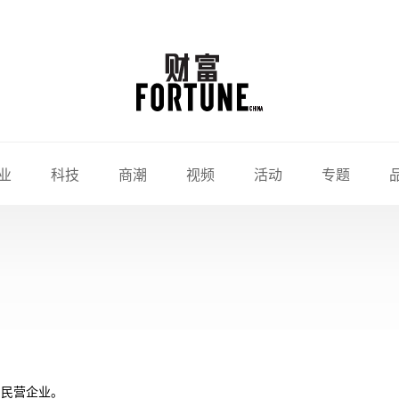
业
科技
商潮
视频
活动
专题
的民营企业。