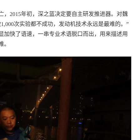
，2015年初，深之蓝决定要自主研发推进器。对魏
1,000次实验都不成功，发动机技术永远是最难的。”
显加快了语速，一串专业术语脱口而出，用来描述用
难。