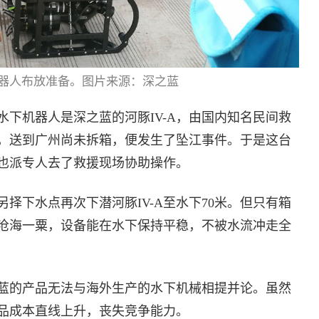
器人布放准备。图片来源：深之蓝
下机器人是深之蓝的河豚IV-A，由国内知名民间救
，送到广州尚未拆箱，便发生了坠江事件。于是这台
也派专人去了救援现场协助操作。
择下水点再次下潜河豚IV-A至水下70米。但只有箱
沧海一粟，设备能在水下保持平稳，不被水流冲走全
之蓝的产品无法与海外生产的水下机械相提并论。虽然
品成本直线上升，丧失竞争能力。