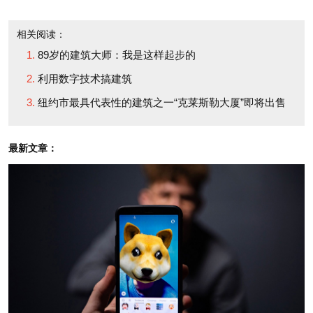
Partners，1989年又将其更名为贝聿铭考伯弗里德事
相关阅读：
务所（Pei Cobb Freed & Partners）。建筑评论家保
89岁的建筑大师：我是这样起步的
罗·戈德伯格本周在《纽约时报》撰文称，贝聿铭
利用数字技术搞建筑
是“少数几个对房地产开发商、企业大佬和艺术馆的董
纽约市最具代表性的建筑之一“克莱斯勒大厦”即将出售
事会（当然，第三种人通常由前两种人组成）都同样
有吸引力的建筑师之一。”这就是贝聿铭的世界。
最新文章：
可以说，贝聿铭的成功与他的家庭出身有很大关系。
他的父亲叶祖贻是中国最大的银行家之一。他从小就
在广州（也是他出生的地方）、香港、上海等地受到
了上流教育。他的家庭文化根植于中国传统，但也接
受了西方的文化和理念。