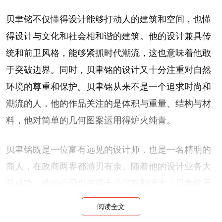
贝聿铭不仅懂得设计能够打动人的建筑和空间，也懂
得设计与文化和社会相和谐的建筑。他的设计兼具传
统和前卫风格，能够紧抓时代潮流，这也意味着他敢
于突破边界。同时，贝聿铭的设计又十分注重对自然
环境的尊重和保护。贝聿铭从来不是一个追求时尚和
潮流的人，他的作品关注的是体积与重量、结构与材
料，他对简单的几何图案运用得炉火纯青。
贝聿铭既是一位富有远见的设计师，也是一名精明的
商人，在政商两界都游刃有余。随着他的设计业务大
获成功，他的公司也变得十分富有和强大（贝聿铭于
1955年创办了自己的贝聿铭建筑事务所，1966年将公
阅读全文
司的英文名从I.M. Pei & Associates变更为I.M. Pei &