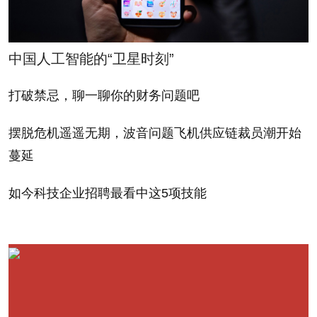
贝聿铭的商业头脑，很大程度上是在20世纪40年代，
也就是他职业生涯的早期形成的。他在哈佛设计学院
获得硕士学位后，与他曾经的老师、包豪斯学派的创
中国人工智能的“卫星时刻”
始人沃特·格罗皮乌斯并肩执教两年。（贝律铭的本科
打破禁忌，聊一聊你的财务问题吧
是在麻省理工学院完成的，期间曾经短暂在宾西法尼
亚大学就读，后来转出了该校。）最终，大胆的纽约
摆脱危机遥遥无期，波音问题飞机供应链裁员潮开始
开发商威廉·泽肯多夫聘请了贝聿铭，30岁出头的贝聿
蔓延
铭开始进入建筑师生涯的上升期，很快实现了名利双
收。泽肯多夫在政界和商界的关系为贝聿铭提供了难
如今科技企业招聘最看中这5项技能
得的跳板，在接下来的几十年里，贝聿铭先后完成了
克利奥罗杰斯纪念图书馆（1963年，印第安那州哥伦
布市）、约翰肯尼迪总统图书馆（1979年，波士顿）
和中银大厦（1990年，香港）等一系列备受赞誉的作
品。