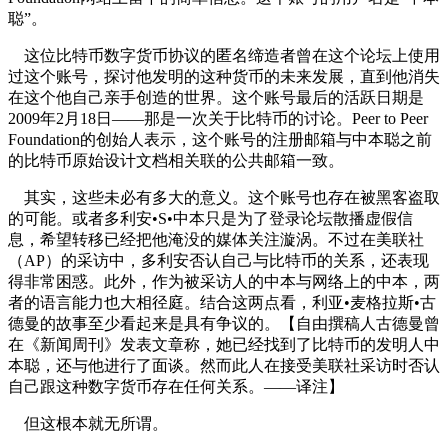
聪”。
这位比特币数字货币协议的匿名缔造者曾在这个论坛上使用
过这个账号，探讨他发明的这种货币的未来发展，直到他消失
在这个他自己亲手创造的世界。这个账号最后的活跃日期是
2009年2月18日——那是一次关于比特币的讨论。Peer to Peer
Foundation的创始人表示，这个账号的注册邮箱与中本聪之前
的比特币原始设计文档相关联的公共邮箱一致。
其实，这些未必有多大的意义。这个账号也存在被黑客盗取
的可能。或者多利安•S•中本只是为了登录论坛散播虚假信
息，希望转移已经把他淹没的媒体关注漩涡。不过在美联社
（AP）的采访中，多利安否认自己与比特币的关系，还表现
得非常困惑。此外，作为被采访人的中本与网络上的中本，两
者的语言能力也大相径庭。结合这两点看，利亚•麦格拉斯•古
德曼的故事至少看起来是具有争议的。【自由撰稿人古德曼曾
在《新闻周刊》发表文章称，她已经找到了比特币的发明人中
本聪，还与他进行了面谈。然而此人在接受美联社采访时否认
自己跟这种数字货币存在任何关系。——译注】
但这根本就无所谓。