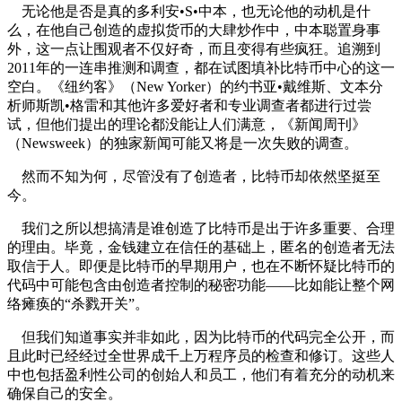
无论他是否是真的多利安•S•中本，也无论他的动机是什
么，在他自己创造的虚拟货币的大肆炒作中，中本聪置身事
外，这一点让围观者不仅好奇，而且变得有些疯狂。追溯到
2011年的一连串推测和调查，都在试图填补比特币中心的这一
空白。《纽约客》（New Yorker）的约书亚•戴维斯、文本分
析师斯凯•格雷和其他许多爱好者和专业调查者都进行过尝
试，但他们提出的理论都没能让人们满意，《新闻周刊》
（Newsweek）的独家新闻可能又将是一次失败的调查。
然而不知为何，尽管没有了创造者，比特币却依然坚挺至
今。
我们之所以想搞清是谁创造了比特币是出于许多重要、合理
的理由。毕竟，金钱建立在信任的基础上，匿名的创造者无法
取信于人。即便是比特币的早期用户，也在不断怀疑比特币的
代码中可能包含由创造者控制的秘密功能——比如能让整个网
络瘫痪的“杀戮开关”。
但我们知道事实并非如此，因为比特币的代码完全公开，而
且此时已经经过全世界成千上万程序员的检查和修订。这些人
中也包括盈利性公司的创始人和员工，他们有着充分的动机来
确保自己的安全。