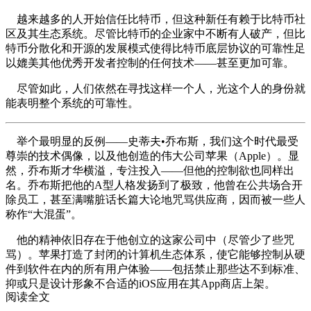
越来越多的人开始信任比特币，但这种新任有赖于比特币社
区及其生态系统。尽管比特币的企业家中不断有人破产，但比
特币分散化和开源的发展模式使得比特币底层协议的可靠性足
以媲美其他优秀开发者控制的任何技术——甚至更加可靠。
尽管如此，人们依然在寻找这样一个人，光这个人的身份就
能表明整个系统的可靠性。
举个最明显的反例——史蒂夫•乔布斯，我们这个时代最受
尊崇的技术偶像，以及他创造的伟大公司苹果（Apple）。显
然，乔布斯才华横溢，专注投入——但他的控制欲也同样出
名。乔布斯把他的A型人格发扬到了极致，他曾在公共场合开
除员工，甚至满嘴脏话长篇大论地咒骂供应商，因而被一些人
称作“大混蛋”。
他的精神依旧存在于他创立的这家公司中（尽管少了些咒
骂）。苹果打造了封闭的计算机生态体系，使它能够控制从硬
件到软件在内的所有用户体验——包括禁止那些达不到标准、
抑或只是设计形象不合适的iOS应用在其App商店上架。
阅读全文
但这不仅是能否给iPhone下载色情应用的问题。我们不知道