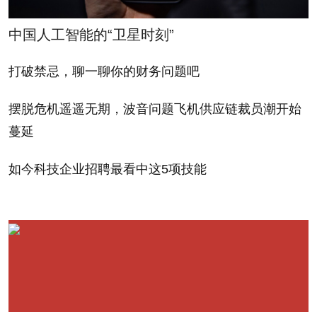
谓占尽天时地利人和。过
operating capital, far
去一年，该股股价上涨了
中国人工智能的“卫星时刻”
exceeding its capital
82%。仅第一季度，受
costs. So what's a good
打破禁忌，聊一聊你的财务问题吧
iPad、 iPhone销售火爆推
hurdle rate, or minimum
动，苹果就已经实现了
摆脱危机遥遥无期，波音问题飞机供应链裁员潮开始
rate of return, for its
160亿美元的自由现金
蔓延
buyback? Milano thinks
流。但在股票市场，诸事
a 20% "return on
如今科技企业招聘最看中这5项技能
难料。“股价涨到800美元
investment" is fair.
就和跌到500美元一样容
易”，这样的观点也并不是
For the buybacks to
完全没有道理。
deliver that return,
Milano says Apple's
如果苹果以每股600美
stock price will have to
元的价格回购股票，后来