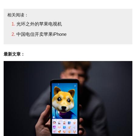
capital costs run 10% a
20%的“投资回报率”是一
year, between debt and
相关阅读：
个合理的数字。
equity expenses, most
光环之外的苹果电视机
companies should seek
中国电信开卖苹果iPhone
如果这次回购要达到这
buybacks to return more
样的回报率，米兰诺称，
than 10% a year if they
最新文章：
未来五年苹果股价须上涨
want to build
128%至1,368美元。如果
shareholder profit.
是较低一些的10%回报
率，苹果股价则需要在五
In Apple's case,
年内涨至984美元。
returns on capital are
extraordinary. The tech
苹果股价能达到这么高
giant earns around a
的水平吗？当今的苹果可
40% return on its