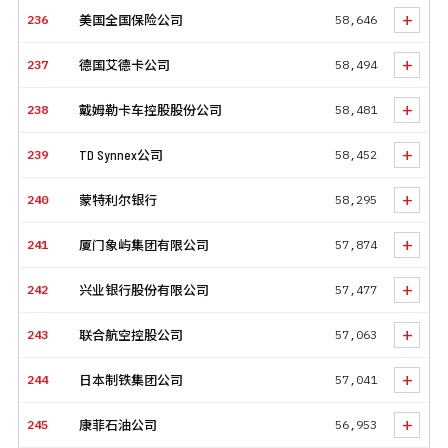
+
236
美国全国保险公司
58,646
+
237
德国艾德卡公司
58,494
+
238
戴姆勒卡车控股股份公司
58,481
+
239
TD Synnex公司
58,452
+
240
蒙特利尔银行
58,295
+
241
厦门象屿集团有限公司
57,874
+
242
兴业银行股份有限公司
57,477
+
243
联合航空控股公司
57,063
+
244
日本制铁集团公司
57,041
+
245
康菲石油公司
56,953