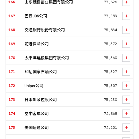
+
166
山东魏桥创业集团有限公司
77,626
+
167
巴西JBS公司
77,183
+
168
交通银行股份有限公司
75,834
+
169
前进保险公司
75,372
+
170
太平洋建设集团有限公司
75,360
+
171
印尼国家石油公司
75,327
+
172
Uniper公司
75,307
+
173
日本邮政控股公司
75,230
+
174
空中客车公司
74,868
+
175
美国运通公司
74,201