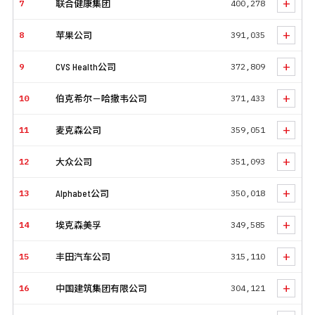
+
榜前十的中国公司，去年利润超过508亿美元。
7
联合健康集团
400,278
中国、美国和日本
+
8
苹果公司
391,035
今年，加上台湾地区企业，中国共有130家公司上榜，比去年
+
减少3家，上榜公司数量再次仅次于美国，位居第二，是2019
9
CVS Health公司
372,809
年以来数量最少的一年。
作为对比，美国今年共计138家公司上
+
榜，比上一年减少1家，大公司数量继续位居各国之首。（关注
10
伯克希尔－哈撒韦公司
371,433
“财富中文网”官方网站和微信，应用商店搜索“财富Plus”安装
+
11
麦克森公司
359,051
官方APP，免费获得“世界500强上的中国公司”、“最赚钱公
司”、“亏损公司”、“行业”、“ROE”、“利润率”等相应子榜单。）
+
12
大众公司
351,093
进入榜单的中国大陆（含香港）公司数量为124家，比去年减少
4家。日本上榜公司的数量排第三位，一共有38家上榜公司，
+
13
Alphabet公司
350,018
比去年减少2家，延续了下降趋势。当《财富》世界500强于
1990年首次亮相时，日本有多达149家公司上榜。时至今日，美
+
14
埃克森美孚
349,585
国、中国和日本三个国家，为榜单贡献的公司数量、营收和利
润均超过上榜企业总量的60%。
+
15
丰田汽车公司
315,110
今年，中国130家上榜公司的2024年营收总额约为10.7万亿美
+
16
中国建筑集团有限公司
304,121
元，相比去年133家上榜公司，营收总额下降约3%；平均销售
收入约为820亿美元，低于上榜美国企业的平均收入1,058亿美