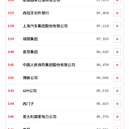
泰国国家石油有限公司
+
137
西班牙对外银行
87,458
+
138
上海汽车集团股份有限公司
87,224
+
139
瑞银集团
87,150
+
140
意昂集团
86,643
+
141
中国人民保险集团股份有限公司
86,478
+
142
博枫公司
86,006
+
143
ADM公司
85,530
+
144
西门子
85,433
+
145
意大利国家电力公司
85,376