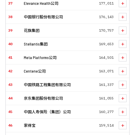
有所上升
。继去年首次上榜后，拼多多的排名相比去年大幅跃
+
37
Elevance Health公司
177,011
升，成为榜单中排名提升最多的中国公司，排名上升176名，位
居第266位。美团的排名上升57位，位居第327位。京东集团的
+
38
中国银行股份有限公司
176,143
排名比去年上升3位，位居第44位，仍然是排位最高的中国大
陆民营公司。
+
39
花旗集团
170,757
全球高科技公司高速发展的一年
+
40
Stellantis集团
169,653
《财富》世界500强排行榜将所有企业按照其经营领域进行分
类。所谓经营领域（sector）包括了若干细分产业。上榜124家
+
41
Meta Platforms公司
164,501
中国大陆（含香港）企业分属15个经营领域。在这15个经营领
域中，仅有4个领域企业整体销售收益率超过5%，即金融、零
+
42
Centene公司
163,071
售、电信和高技术领域。
+
43
中国铁路工程集团有限公司
161,337
高技术领域是全球技术发展的前沿，也是全球竞争的焦点。按
照《财富》的分类，这个经营领域包括网络、通讯设备、互联
+
44
京东集团股份有限公司
161,055
网服务、计算机、电子电气设备、半导体元器件、计算机软
件、人工智能等分类下的企业。
+
45
中国人寿保险（集团）公司
160,277
2024年度是全球高科技公司高速发展的一年。这些上榜高技术
企业的经营业绩有大幅度提升。今年进入2025年《财富》世界
+
46
家得宝
159,514
500强排行榜的高技术企业共34家，它们的平均营业收入为967