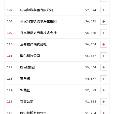
+
107
中国邮政集团有限公司
97,544
+
108
皇家阿霍德德尔海兹集团
96,632
+
109
日本伊藤忠商事株式会社
96,588
+
110
三井物产株式会社
96,184
+
111
戴尔科技公司
95,567
+
112
REWE集团
95,044
+
113
家乐福
94,377
+
114
SK集团
92,973
+
115
百事公司
91,854
+
116
腾讯控股有限公司
91,764