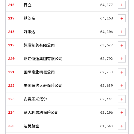
+
216
日立
64,177
+
217
默沙东
64,168
+
218
好事达
64,106
+
219
辉瑞制药有限公司
63,627
+
220
浙江恒逸集团有限公司
62,792
+
221
国际商业机器公司
62,753
+
222
美国纽约人寿保险公司
62,639
+
223
安赛乐米塔尔
62,441
+
224
意大利忠利保险公司
62,196
+
225
达美航空
61,643