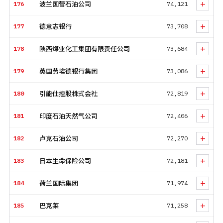
+
176
波兰国营石油公司
74,121
+
177
德意志银行
73,708
+
178
陕西煤业化工集团有限责任公司
73,684
+
179
英国劳埃德银行集团
73,086
+
180
引能仕控股株式会社
72,819
+
181
印度石油天然气公司
72,406
+
182
卢克石油公司
72,270
+
183
日本生命保险公司
72,181
+
184
荷兰国际集团
71,974
+
185
巴克莱
71,258