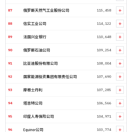
公司的总营收为9.4万亿美元，利润为1万亿美元，均创历史新
+
87
俄罗斯天然气工业股份公司
115,458
高。
+
88
信实工业公司
114,122
+
89
法国兴业银行
110,648
+
90
俄罗斯石油公司
109,254
+
91
比亚迪股份有限公司
108,004
+
92
国家能源投资集团有限责任公司
107,690
+
93
摩根士丹利
107,285
+
94
塔吉特公司
106,566
+
95
印度人寿保险公司
104,971
+
96
Equinor公司
103,774