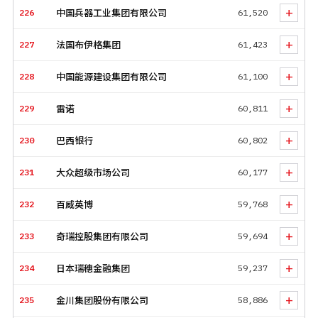
+
226
中国兵器工业集团有限公司
61,520
+
227
法国布伊格集团
61,423
+
228
中国能源建设集团有限公司
61,100
+
229
雷诺
60,811
+
230
巴西银行
60,802
+
231
大众超级市场公司
60,177
+
232
百威英博
59,768
+
233
奇瑞控股集团有限公司
59,694
+
234
日本瑞穗金融集团
59,237
+
235
金川集团股份有限公司
58,886