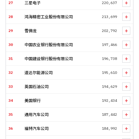
+
汽车行业表现分化，互联网企业持续增长
27
三星电子
220,637
今年一共有10家中国汽车及汽车部件企业进入2025年《财富》
+
28
鸿海精密工业股份有限公司
213,699
世界500强。奇瑞公司的营收从上年的391亿美元增加到597亿
美元，比上年排位提升152位，位居第233名。比亚迪的排位比
+
29
雪佛龙
202,792
去年大幅提升52位，位居第91位，首次进入前100位。吉利公司
的排名提升了30位，营收从704亿美元增加到799亿美元。这几
+
30
中国农业银行股份有限公司
197,466
家企业仍在带动中国汽车尤其是电动汽车加速走向全球市场。
除比亚迪、奇瑞、吉利公司，其他七家的排位相比去年均有所
+
31
中国建设银行股份有限公司
196,738
下降。
+
王志乐认为，近年来，中国汽车制造有很大发展，尤其是新能
32
道达尔能源公司
195,610
源汽车技术突破产量和销量均领先世界。但与世界其他汽车生
+
产大国相比，中国汽车的经营效率堪忧。全球共有35家汽车及
33
英国石油公司
194,629
零部件企业上榜，这35家企业的平均销售收益率达到4.3%，几
+
乎是中国企业的两倍。
34
美国银行
192,434
此次，124家中国大陆（含香港）的企业中，除去四家新上榜和
+
35
通用汽车公司
187,442
重新上榜企业，以及三家位次不变的公司，有49家企业位次上
升，68家企业位次下降。
其中，五家中国互联网巨头京东、阿
+
36
福特汽车公司
184,992
里巴巴、腾讯、拼多多和美团在竞争格局下持续增长，排名均