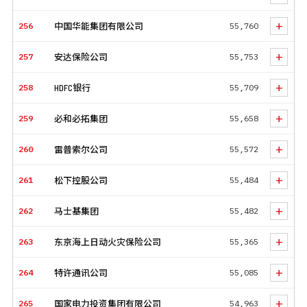
+
256
中国华能集团有限公司
55,760
+
257
安达保险公司
55,753
+
258
HDFC银行
55,709
+
259
必和必拓集团
55,658
+
260
雷普索尔公司
55,572
+
261
松下控股公司
55,484
+
262
马士基集团
55,482
+
263
东京海上日动火灾保险公司
55,365
+
264
特许通讯公司
55,085
+
265
国家电力投资集团有限公司
54,963