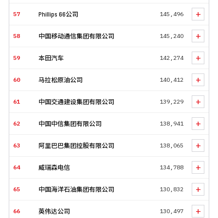
（集团）控股有限责任公司和碧桂园控股有限公司。其中，山
+
57
Phillips 66公司
145,496
东黄金为首次上榜。25家公司中有9家公司首次上榜，16家公司
至少缺席一年后重返榜单。今年首次上榜公司中排位最高的是
+
58
中国移动通信集团有限公司
145,240
德国连锁超市集团REWE集团，位列第112位。（应用商店搜索
“财富Plus”安装官方APP，免费获得往年历史数据。）
+
59
本田汽车
142,274
在净资产收益率（ROE）榜上，Cencora公司以超过233%的净
资产收益率跃升榜首，家得宝公司滑落至该子榜第二位，净资
+
60
马拉松原油公司
140,412
产收益率约为223%。苹果公司和艾伯维分别位列第三、四位。
+
61
中国交通建设集团有限公司
139,229
净资产收益率最高的50家公司中，只有一家中国公司——拼多
多以超过36%的净资产收益率位列第25位。中国公司在这个子
+
62
中国中信集团有限公司
138,941
榜单中排位前10的是：拼多多控股公司、台积公司、广达电脑
公司、紫金矿业集团股份有限公司、联想集团有限公司、比亚
+
63
阿里巴巴集团控股有限公司
138,065
迪股份有限公司、美团公司、宁德时代新能源科技股份有限公
司、腾讯控股有限公司、奇瑞控股集团有限公司。
+
64
威瑞森电信
134,788
在利润率榜上，英伟达公司以超过55%的净利润率位居榜首。
利润率最高的前十家公司中，有三家来自半导体、电子元件行
+
65
中国海洋石油集团有限公司
130,832
业，分别是英伟达、台积公司和SK海力士公司，分别位居第
+
一、第三、第八位。两家中国公司进入利润率榜前十：腾讯控
66
英伟达公司
130,497