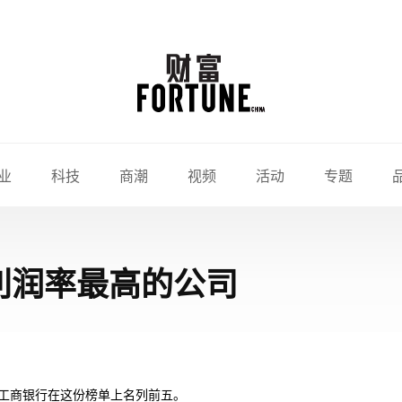
业
科技
商潮
视频
活动
专题
0强利润率最高的公司
国工商银行在这份榜单上名列前五。