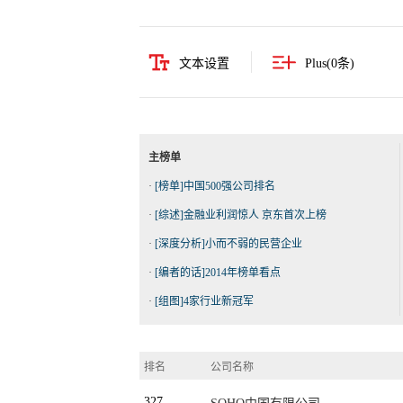
文本设置
Plus(
0
条)
主榜单
·
[榜单]中国500强公司排名
·
[综述]金融业利润惊人 京东首次上榜
·
[深度分析]小而不弱的民营企业
·
[编者的话]2014年榜单看点
·
[组图]4家行业新冠军
排名
公司名称
327