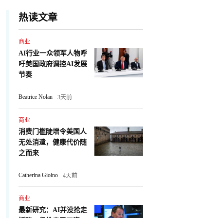
热读文章
商业
AI行业一众领军人物呼
吁美国政府调控AI发展
节奏
Beatrice Nolan
3天前
商业
消费门槛陡增令美国人
无处消遣，健康代价随
之而来
Catherina Gioino
4天前
商业
最新研究：AI并没抢走