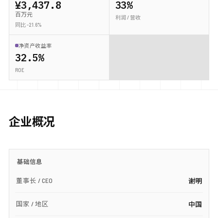
¥3,437.8
33%
百万元
利润 / 营收
同比 -21.6%
净资产收益率
32.5%
ROE
企业概况
基础信息
董事长 / CEO
谢明
国家 / 地区
中国