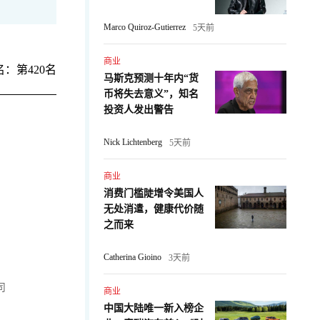
Marco Quiroz-Gutierrez
5天前
商业
：第420名
马斯克预测十年内“货
币将失去意义”，知名
投资人发出警告
Nick Lichtenberg
5天前
商业
消费门槛陡增令美国人
无处消遣，健康代价随
之而来
Catherina Gioino
3天前
司
商业
中国大陆唯一新入榜企