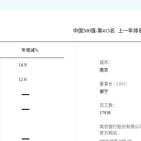
中国500强-第415名
上一年排名
年增减%
城市：
14.9
南京
12.0
董事长 / CEO：
谢宁
员工数：
17938
南京银行股份有限公
官方网站：
www.njcb.com.cn