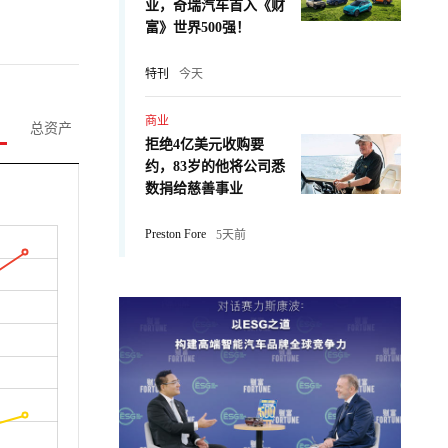
业，奇瑞汽车首入《财
富》世界500强！
特刊
今天
商业
总资产
拒绝4亿美元收购要
约，83岁的他将公司悉
数捐给慈善事业
Preston Fore
5天前