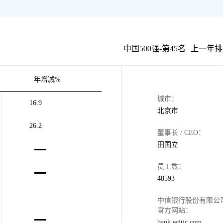
中国500强-第45名
上一年排
年增减%
城市：
16.9
北京市
26.2
董事长 / CEO：
田国立
员工数：
48593
中信银行股份有限公
官方网站：
bank.ecitic.com