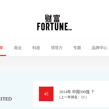
单
商业
科技
领导力
专题
品牌中心
2014年 中国500强
45
(上一年排名：53 )
MITED