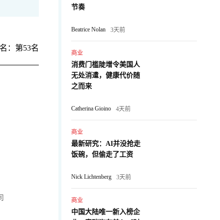
节奏
Beatrice Nolan
3天前
名：第53名
商业
消费门槛陡增令美国人
无处消遣，健康代价随
之而来
Catherina Gioino
4天前
商业
最新研究：AI并没抢走
饭碗，但偷走了工资
Nick Lichtenberg
3天前
司
商业
中国大陆唯一新入榜企