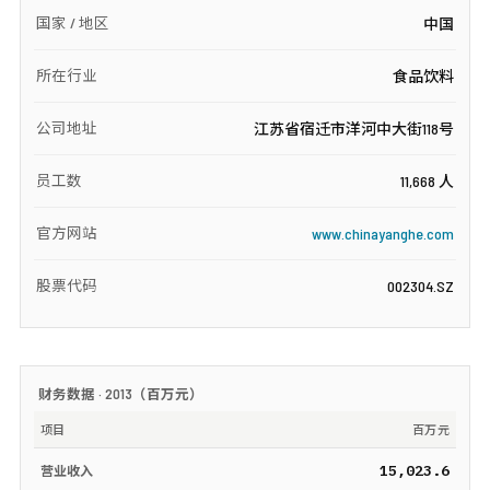
国家 / 地区
中国
所在行业
食品饮料
公司地址
江苏省宿迁市洋河中大街118号
员工数
11,668 人
官方网站
www.chinayanghe.com
股票代码
002304.SZ
财务数据 ·
2013
（
百万元
）
项目
百万元
15,023.6
营业收入