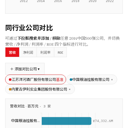
同行业公司对比
可通过
下拉框搜索并添加 / 移除
任意
2014
中国500强公司，并切换
营收 / 净利润 / 利润率 / ROE 四个指标进行对比。
ROE
营收
净利润
利润率
＋ 添加对比公司 ▾
基准
×
江苏洋河酒厂股份有限公司
中国粮油控股有限公司
×
内蒙古伊利实业集团股份有限公司
营收
对比 ·
百万元
·
3
家