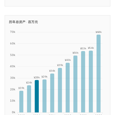
历年总资产 ·
百万元