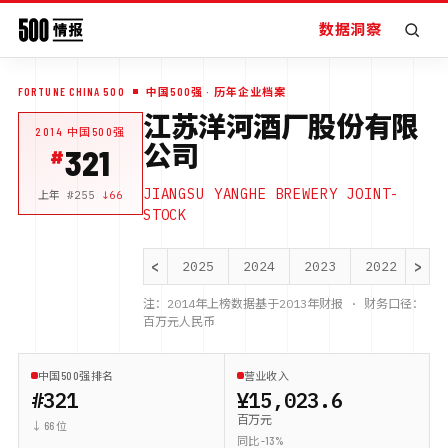
数据洞察
FORTUNE CHINA 500
中国500强
· 历年企业档案
江苏洋河酒厂股份有限
2014
中国500强
公司
321
JIANGSU YANGHE BREWERY JOINT-
上年 #
255
↓
66
STOCK
<
>
2025
2024
2023
2022
20
注：
2014
年上榜数据基于
2013
年财报 · 财务口径：
百万元人民币
中国500强排名
营业收入
#321
¥15,023.6
百万元
↓ 66 位
同比 -13%