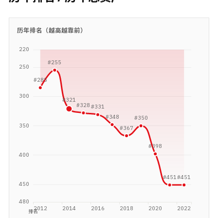
历年排名（越高越靠前）