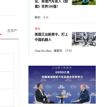
业，奇瑞汽车首入《财
富》世界500强！
特刊
今天
商业
总资产
美国又出新禁令，盯上
中国机器人
Chan Ho-Him，美联社
5天前