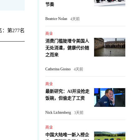
节奏
Beatrice Nolan
4天前
：第277名
商业
消费门槛陡增令美国人
无处消遣，健康代价随
之而来
Catherina Gioino
4天前
商业
最新研究：AI并没抢走
饭碗，但偷走了工资
Nick Lichtenberg
3天前
商业
中国大陆唯一新入榜企