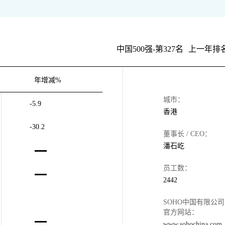
中国500强-第327名
上一年排名
年增减%
城市：
-5.9
香港
-30.2
董事长 / CEO：
潘石屹
员工数：
2442
SOHO中国有限公司
官方网站：
www.sohochina.com