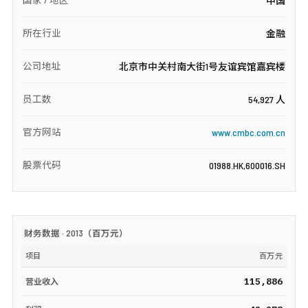
中国
所在行业
金融
公司地址
北京市中关村南大街1号友谊宾馆嘉宾楼
员工数
54,927 人
官方网站
www.cmbc.com.cn
股票代码
01988.HK,600016.SH
财务数据 ·
2013
（
百万元
）
项目
百万元
115,886
营业收入