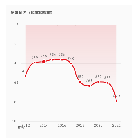
历年排名（越高越靠前）