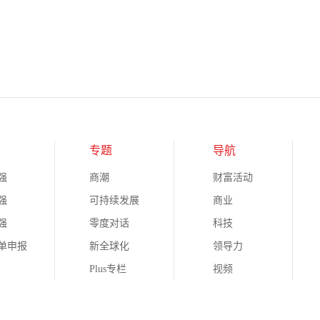
专题
导航
强
商潮
财富活动
强
可持续发展
商业
强
零度对话
科技
榜单申报
新全球化
领导力
Plus专栏
视频