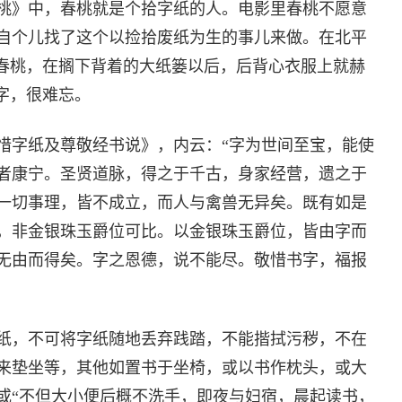
桃》中，春桃就是个拾字纸的人。电影里春桃不愿意
自个儿找了这个以捡拾废纸为生的事儿来做。在北平
的春桃，在搁下背着的大纸篓以后，后背心衣服上就赫
字，很难忘。
惜字纸及尊敬经书说》，内云：“字为世间至宝，能使
者康宁。圣贤道脉，得之于千古，身家经营，遗之于
一切事理，皆不成立，而人与禽兽无异矣。既有如是
，非金银珠玉爵位可比。以金银珠玉爵位，皆由字而
无由而得矣。字之恩德，说不能尽。敬惜书字，福报
纸，不可将字纸随地丢弃践踏，不能揩拭污秽，不在
来垫坐等，其他如置书于坐椅，或以书作枕头，或大
或“不但大小便后概不洗手，即夜与妇宿，晨起读书，