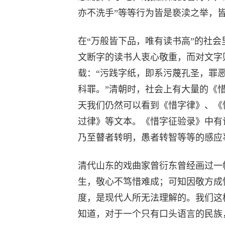
亦不洗手”等等行为皆是亵渎之举，
在“万般皆下品，唯有读书高”的社
文断字的读书人衷心敬重，而对文字
载：“污践字纸，即系污蔑孔圣，罪
科罪。”清朝时，社会上有大量的《
天我们仍然可以看到《惜字律》、《
过律》等文本。《惜字征验录》中有
乃至瞽者转明，愚者转智等等的感应
清代山东的戏曲家曾衍东曾经画过一幅
生，敬心不笃惜难成；可知因敬方成
度，是现代人所无法理解的。我们这
知道，对于一个只有口头语言的民族