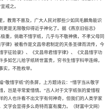
皆宜戒之。
会里，教育不普及，广大人民对那些少如凤毛麟角能识
则更是无限敬仰得近乎神化了。据《燕京旧俗志》
恶极重，倘敢不惜字纸，几乎与不敬神佛，不孝父母同
惜字律》被看作是文昌帝君制定的天条圣律而流传，今
惜字征验录》、《文昌帝君惜字律》、《文昌惜字功
许多如乞儿拾字纸转世富贵，穷书生惜字科甲连绵，
事实，不胜枚举。
“敬惜字纸”的条屏，上方题诗云：“惜字当从敬字
惜，岂是寻常爱惜情。”古人对于文字纸张的爱惜程
样的人也许看不出文字有何神奇，但我们的人类学家
，文字会显得多么奇特而富有魔力。（财富中文网）