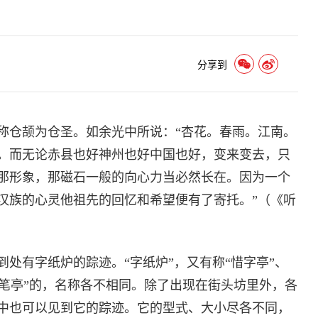
分享到
称仓颉为仓圣。如余光中所说：“杏花。春雨。江南。
。而无论赤县也好神州也好中国也好，变来变去，只
那形象，那磁石一般的向心力当必然长在。因为一个
汉族的心灵他祖先的回忆和希望便有了寄托。”（《听
处有字纸炉的踪迹。“字纸炉”，又有称“惜字亭”、
“文笔亭”的，名称各不相同。除了出现在街头坊里外，各
中也可以见到它的踪迹。它的型式、大小尽各不同，