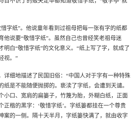
与目不识丁的贩夫走卒都知道敬惜字纸，“敬字亭”就
敬惜字纸”。他说童年看到过祖母把每一张有字的纸都
育他说要“敬惜字纸”。虽然自己也曾经笑老祖母迷
才明白“敬惜字纸”的文化意义。“纸上写了字，就成了
轻视。”
，详细地描述了民国旧俗：“中国人对于字有一种特殊
的纸是不能随便抛掷的。亵渎了字纸，会遭到天谴。
个小口、宽肩的扁篓子，竹篾为胎，外糊白纸，正面
个正楷的黑字：‘敬惜字纸’。字纸篓都挂在一个尊贵
神案的一侧。隔十天半月，字纸篓快满了，就由收字