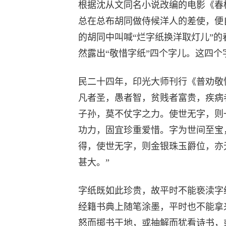
根据沈从文同名小说改编的电影《春
总在总布胡同做侍候洋人的差使，便
的胡同中叫喊“烂字纸换洋取灯儿”
然露出“敬惜字纸”四个字儿。这四个
民二十四年，印光大师刊行《普劝敬
凡者圣，愚者智，贫贱者富贵，疾病
子孙，莫不仗字之力。使世无字，则
功力，固宜珍重爱惜。字为世间至宝
得，使世无字，则金银珠玉爵位，亦
甚大。”
字纸既如此珍贵，故平时不能亵渎字
经籍书典上随笔涂墨，平时也不能拿
怒而掷书于地，或抽解而犹看诗书，