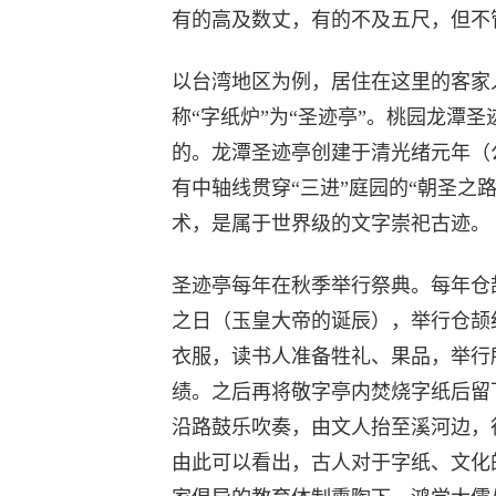
有的高及数丈，有的不及五尺，但不
以台湾地区为例，居住在这里的客家
称“字纸炉”为“圣迹亭”。桃园龙潭
的。龙潭圣迹亭创建于清光绪元年（公
有中轴线贯穿“三进”庭园的“朝圣之
术，是属于世界级的文字崇祀古迹。
圣迹亭每年在秋季举行祭典。每年仓
之日（玉皇大帝的诞辰），举行仓颉
衣服，读书人准备牲礼、果品，举行
绩。之后再将敬字亭内焚烧字纸后留
沿路鼓乐吹奏，由文人抬至溪河边，行
由此可以看出，古人对于字纸、文化