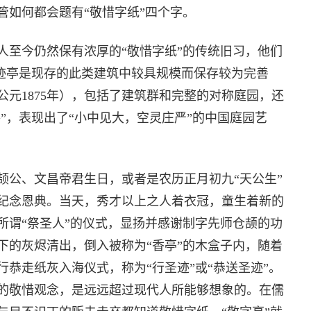
管如何都会题有“敬惜字纸”四个字。
人至今仍然保有浓厚的“敬惜字纸”的传统旧习，他们
圣迹亭是现存的此类建筑中较具规模而保存较为完善
元1875年），包括了建筑群和完整的对称庭园，还
路”，表现出了“小中见大，空灵庄严”的中国庭园艺
颉公、文昌帝君生日，或者是农历正月初九“天公生”
纪念恩典。当天，秀才以上之人着衣冠，童生着新的
所谓“祭圣人”的仪式，显扬并感谢制字先师仓颉的功
下的灰烬清出，倒入被称为“香亭”的木盒子内，随着
恭走纸灰入海仪式，称为“行圣迹”或“恭送圣迹”。
的敬惜观念，是远远超过现代人所能够想象的。在儒