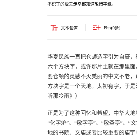
不识丁的贩夫走卒都知道敬惜字纸。
文本设置
Plus(
0
条)
华夏民族一直把仓颉造字引为自豪，
六个方块字，或许那片土就在那里面
要仓颉的灵感不灭美丽的中文不老，
方块字是一个天地。太初有字，于是
听那冷雨》）
正是为了这种回忆和希望，中华大地到
“化字炉”、“敬字亭”、“敬圣亭”、
地的书院、文庙或者比较重要的庙宇