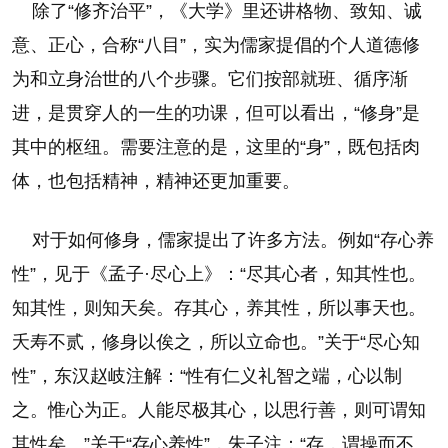
除了“修齐治平”，《大学》里还讲格物、致知、诚
意、正心，合称“八目”，实为儒家提倡的个人道德修
为和立身治世的八个步骤。它们按部就班、循序渐
进，是贯穿人的一生的功课，但可以看出，“修身”是
其中的枢纽。需要注意的是，这里的“身”，既包括肉
体，也包括精神，精神还更加重要。
对于如何修身，儒家提出了许多方法。例如“存心养
性”，见于《孟子·尽心上》：“尽其心者，知其性也。
知其性，则知天矣。存其心，养其性，所以事天也。
夭寿不贰，修身以俟之，所以立命也。”关于“尽心知
性”，东汉赵岐注解：“性有仁义礼智之端，心以制
之。惟心为正。人能尽极其心，以思行善，则可谓知
其性矣。”关于“存心养性”，朱子注：“存，谓操而不