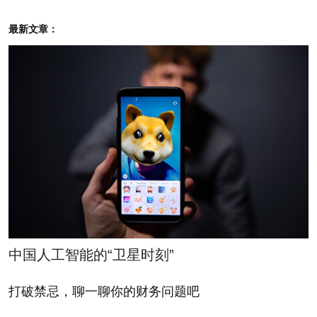
天下归之。诗云：‘永言配命，自求多福。’”意即：“爱
最新文章：
别人却得不到别人的亲近，那就应反问自己的仁爱是
否不够；管理别人却不能管理好，那就应反问自己的
管理才智是否有问题；礼貌待人却得不到别人相应的
礼貌，那就应反问自己的礼貌是否到家——凡是行为
得不到预期的效果，都应该反过来检查自己，自身行
为端正了，天下的人自然就会归服。《诗经》说：‘长
久地与天命相配合，自己寻求更多的幸福。’”
反求诸己，从个人修养说，是严以律己，宽以待
人，凡事多作自我批评，也就是“躬自厚而薄责于人，
中国人工智能的“卫星时刻”
则远怨矣”（《论语·卫灵公》）。从治理国家说，是
打破禁忌，聊一聊你的财务问题吧
正己以正人。“其身正，不令而行；其身不正，虽令不