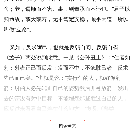
舍；养，谓顺而不害。事，则奉承而不违也。”君子以
知命故，或夭或寿，无不笃定安稳，顺乎天道，所以
叫做“立命”。
又如，反求诸己，也就是反躬自问、反躬自省，
《孟子》两处说到此意。一见《公孙丑上》：“仁者如
射：射者正己而后发；发而不中，不怨胜己者，反求
诸己而已矣。”也就是说：“实行仁的人，就好像射
箭：射的人必先端正自己的姿势然后开弓放箭；发出
去的箭没有射中目标，不能埋怨那些胜过自己的人，
应反过来看看自己差在什么地方。”复见《离娄
上》：“爱人不亲，反其仁；治人不治，反其智；礼人
阅读全文
不答，反其敬——行有不得者皆反求诸己，其身正而