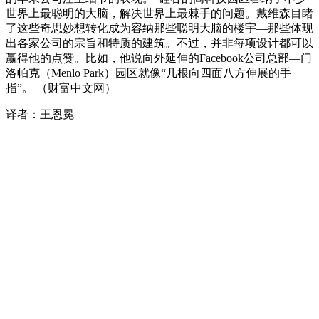
世界上最聪明的大脑，解决世界上最棘手的问题。戴维森目睹
了这些奇思妙想转化成为容纳那些聪明大脑的楼宇—那些体现
出各家公司的宗旨和特质的建筑。不过，并非每项设计都可以
赢得他的点赞。比如，他说向外延伸的Facebook公司总部—门
洛帕克（Menlo Park）园区就像“几根向四面八方伸展的手
指”。 （财富中文网）
译者：王恩冕