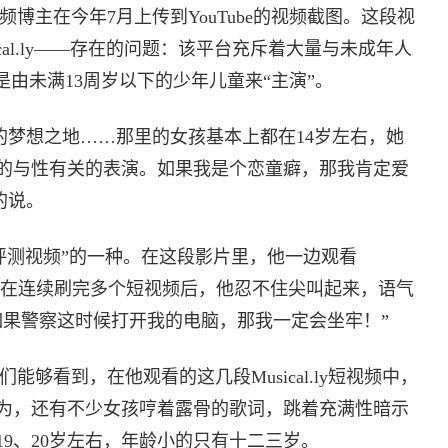
的视频博主在今年7月上传到YouTube的视频截图。这段视
cal.ly——存在的问题：该平台充斥着大量与未成年人
是由未满13周岁以下的少年儿童来“主演”。
童癖者的梦想之地……那里的女孩基本上都在14岁左右，她
的与性有关的表演。如果我是个恋童癖，那我肯定爱
刺的说。
属于“评测视频”的一种。在这段影片里，他一边观看
评论。而在连续刷完多个短视频后，他忍不住尖叫起来，语气
如果警察这时候打开我的电脑，那我一定会坐牢！”
我们能够看到，在他观看的这几段Musical.ly短视频中，
为，还有不少女孩哼着露骨的歌词，跳着充满性暗示
9、20岁左右，年龄小的只有十二三岁。