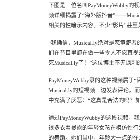
下图是一位名叫PayMoneyWubby
频详细揭露了“海外版抖音”——Musi
相关的性暗示内容。不少“影片”甚至
“我确信，Musical.ly绝对是恋
们在节目里都在做一些令人不忍直视
死Musical.ly了！”这位博主不无讽
PayMoneyWubby录的这种视频
Musical.ly的短视频一边发表
中充满了厌恶：“这真是合法的吗？
通过PayMoneyWubby的这段视频，
很多衣着暴露的年轻女孩在模仿性行
的舞蹈。她们当中，年龄大一点的在1