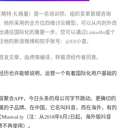
man（艾略特·扎格曼）是一名培训师、组织变革管理咨询
。他所采用的全方位四维讨论模型，可以从内到外改
出通往国际化的重要一步。
您可以通过LinkedIn或个
关注他的新浪微博和知乎账号：@Ell小查。
首发文章，由虎嗅编译，转载须经作者同意。
经历也许能够说明，运营一个有着国际化用户基础的
容聚合APP，今日头条的母公司字节跳动。更确切的
属的子品牌。在中国，它名叫抖音，而在海外，有的
usical.ly（注：从2018年8月2日起，海外版抖音
y的品牌不再使用）。