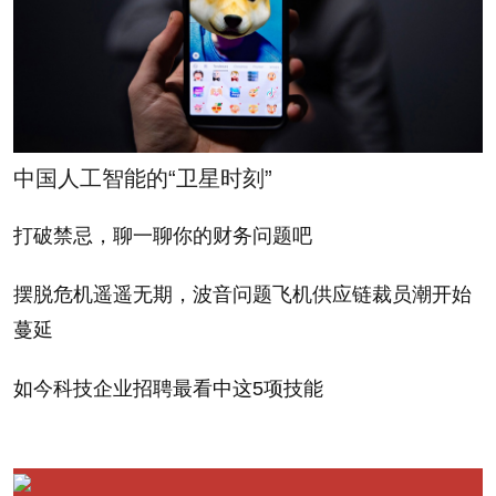
对，但绝大多数人，还有亚马逊的用户都不知道。
这种情况非常罕见。佳士得的价值和某些特许品牌
经历了250年的积淀。亚马逊为交易商建立了一个市
场，其中一些交易商有很好的品牌。我的第一反应
中国人工智能的“卫星时刻”
是：这对艺术品行当来说这实际上是件好事。鼓励人
们在网上购买艺术品对佳士得有利，因为我正在为佳
打破禁忌，聊一聊你的财务问题吧
士得建立网上平台。我认为自己有可能亲自抓住一些
摆脱危机遥遥无期，波音问题飞机供应链裁员潮开始
商机。我们的工作将是确保我们独家拥有那些人们想
蔓延
买的艺术品。这个行业的实质仍然是委托，而在这方
面我们非常、非常在行。
如今科技企业招聘最看中这5项技能
那么对在线零售业务呢？