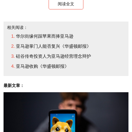
对，没错，我同意你的说法。这是件大事，我们很
阅读全文
担心。这个问题很复杂，让我说的超前一点：他们能
在艺术品市场占据一大块地盘。这毋庸置疑。但佳士
相关阅读：
得和那些图书、音乐品牌之间有很大差异。说实在
华尔街缘何踩苹果而捧亚马逊
的，大家买埃里克•克莱普顿的唱片绝不是因为他和华
亚马逊掌门人能否复兴《华盛顿邮报》
纳（Warner）签了约。除了极少数的那么几个品
硅谷传奇投资人为亚马逊经营理念辩护
牌……
亚马逊收购《华盛顿邮报》
当然，的确，大多数人并不知道Knopf或FSG出版
最新文章：
社……
但《纽约客》（New Yorker）杂志的读者可能知
道。