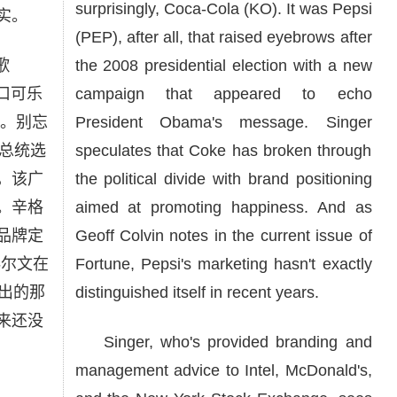
surprisingly, Coca-Cola (KO). It was Pepsi
实。
(PEP), after all, that raised eyebrows after
歌
the 2008 presidential election with a new
可口可乐
campaign that appeared to echo
致。别忘
President Obama's message. Singer
年总统选
speculates that Coke has broken through
，该广
the political divide with brand positioning
。辛格
aimed at promoting happiness. And as
品牌定
Geoff Colvin notes in the current issue of
科尔文在
Fortune, Pepsi's marketing hasn't exactly
指出的那
distinguished itself in recent years.
来还没
Singer, who's provided branding and
management advice to Intel, McDonald's,