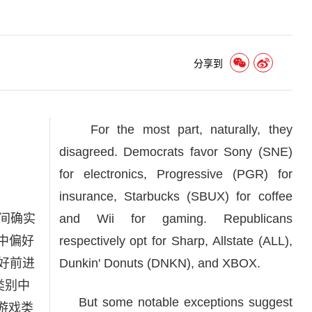
分享到
For the most part, naturally, they
disagreed. Democrats favor Sony (SNE)
for electronics, Progressive (PGR) for
insurance, Starbucks (SBUX) for coffee
间确实
and Wii for gaming. Republicans
中偏好
respectively opt for Sharp, Allstate (ALL),
偏好前进
Dunkin' Donuts (DNKN), and XBOX.
店类别中
But some notable exceptions suggest
子游戏类