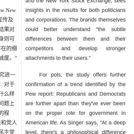
and the New York Stock Exchange, sees
e New
insights in the results for both politicians
牌宣传及
and corporations. The brands themselves
结果对
could better understand "the subtle
身则可
differences between them and their
存在的细
competitors and develop stronger
诚度。”
attachments to their users."
究进一
For pols, the study offers further
：对于
confirmation of a trend identified by the
什么样
Pew report: Republicans and Democrats
问题上
are further apart than they've ever been
的程
on the proper role for government in
共和党人
American life. As Singer says, "At a deep
民主党
level, there's a philosophical difference