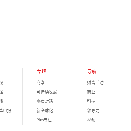
专题
导航
强
商潮
财富活动
强
可持续发展
商业
强
零度对话
科技
榜单申报
新全球化
领导力
Plus专栏
视频