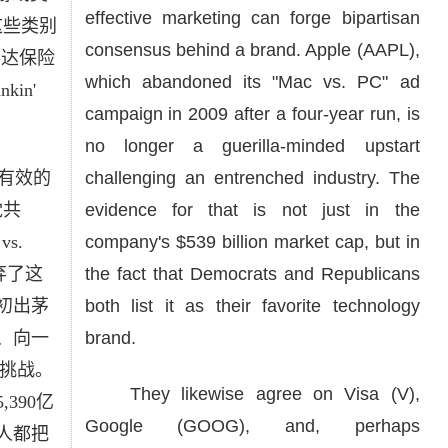
effective marketing can forge bipartisan
这些类别
consensus behind a brand. Apple (AAPL),
事达保险
which abandoned its "Mac vs. PC" ad
in'
campaign in 2009 after a four-year run, is
no longer a guerilla-minded upstart
有效的
challenging an entrenched industry. The
党共
evidence for that is not just in the
s.
company's $539 billion market cap, but in
弃了这
the fact that Democrats and Republicans
初出茅
both list it as their favorite technology
、向一
brand.
起挑战。
They likewise agree on Visa (V),
390亿
Google (GOOG), and, perhaps
人都把