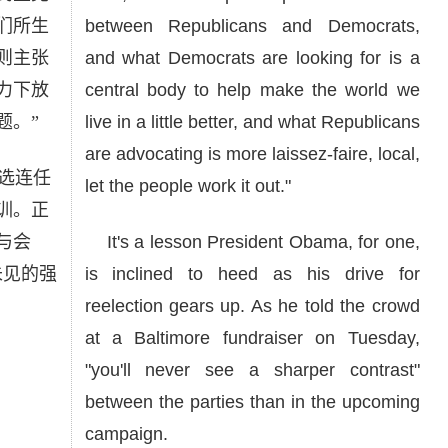
们所生
between Republicans and Democrats,
则主张
and what Democrats are looking for is a
力下放
central body to help make the world we
题。”
live in a little better, and what Republicans
are advocating is more laissez-faire, local,
选连任
let the people work it out."
训。正
与会
It's a lesson President Obama, for one,
未见的强
is inclined to heed as his drive for
reelection gears up. As he told the crowd
at a Baltimore fundraiser on Tuesday,
"you'll never see a sharper contrast"
between the parties than in the upcoming
campaign.