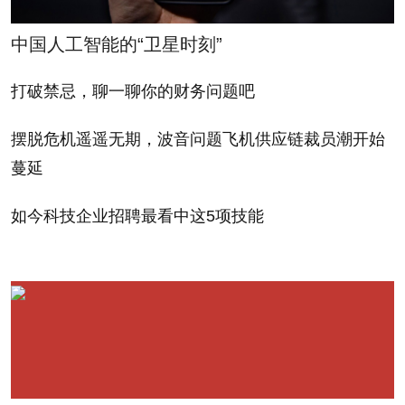
Losing the War on
off ideas as if he couldn't
中国人工智能的“卫星时刻”
Cancer）。文章作者克里
let the world know fast
夫•利夫当时担任过《财
enough about his
打破禁忌，聊一聊你的财务问题吧
富》杂志编辑，他本人就
thinking: "I want doctors
摆脱危机遥遥无期，波音问题飞机供应链裁员潮开始
是一名癌症幸存者。他写
to treat toward health
蔓延
道，癌症研究人员们习惯
and not treat toward
于治疗癌症的各种症状，
disease," he said. Agus
如今科技企业招聘最看中这5项技能
而不是设法直接控制癌
had his eureka moment
症。史蒂夫•乔布斯去世前
after reading a 2004
的最后几年，阿古斯也是
Fortune
article called
乔布斯治疗团队的一员。
"
Why We're Losing the
阿古斯说：“我们忘了治癌
War on Cancer
," by Cliff
要从防癌开始。”
Leaf. Himself a cancer