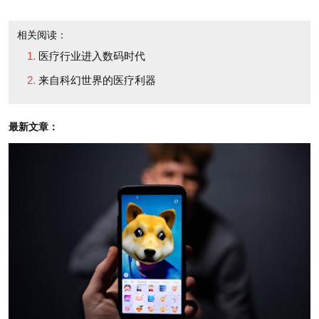
out his philosophy in a
我采访这位身材瘦削、
potentially game-
相关阅读：
衣着随意的医学家时，他
changing new book,
The
医疗行业进入数码时代
飞快地介绍着他的想法，
End of Illness
, which just
来自科幻世界的医疗利器
仿佛唯恐全世界不能尽快
became a
New York
了解自己的思想。他
Times
bestseller. In it, he
最新文章：
说：“我希望医生们从病人
offers his prescription for
健康时就着手治疗，而不
preventive medicine,
是到生病时才去治。”阿古
and backs it with studies
斯的灵感来自他2004年在
and lively anecdotes.
《财富》杂志（Fortune）
上读到的一篇文章：《
为
When I caught up with
什么我们输掉了与癌症的
this slim, casually
战争
》（Why We're
dressed man, he rattled