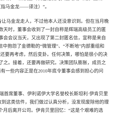
（指马金龙——译注）”。
准备让马金龙走人，不过他本人还没意识到。但在当月晚
数天时，董事会收到了一封自称是辉瑞高级员工的匿
事会会议当天，又出现了第二封匿名信，宣称是来自
信中抱怨了金德勒的“微管理”、“不断地”内部重组和
定，还要再考虑，然后变卦。任何决策，哪怕是很小的决
了之。接着，还要再做研究。决策团队膨胀，成员之
有一些内容正是在2010年底令董事会感到担心的问
首席董事、伊利诺伊大学名誉校长斯坦利·伊肯贝里
：“我们一直收到这类信件，我们做过认真分析，没发现废除他的理
7个月后离开公司。伊肯贝里回忆：“这是个艰难的选