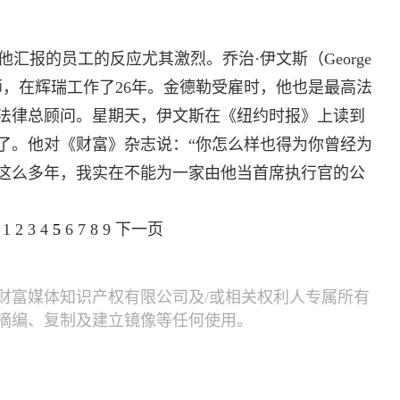
报的员工的反应尤其激烈。乔治·伊文斯（George
律师，在辉瑞工作了26年。金德勒受雇时，他也是最高法
法律总顾问。星期天，伊文斯在《纽约时报》上读到
了。他对《财富》杂志说：“你怎么样也得为你曾经为
这么多年，我实在不能为一家由他当首席执行官的公
1
2
3
4
5
6
7
8
9
下一页
财富媒体知识产权有限公司及/或相关权利人专属所有
摘编、复制及建立镜像等任何使用。