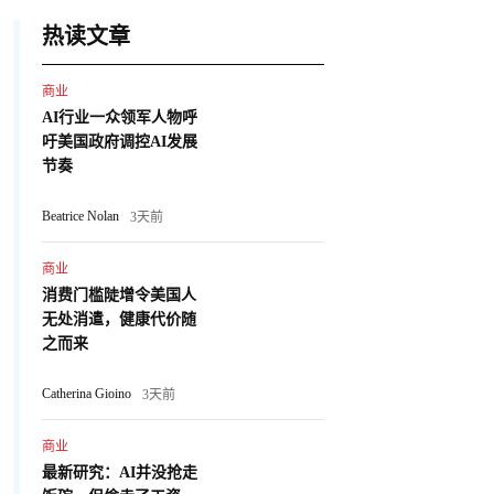
热读文章
商业
AI行业一众领军人物呼
吁美国政府调控AI发展
节奏
Beatrice Nolan
3天前
商业
消费门槛陡增令美国人
无处消遣，健康代价随
之而来
Catherina Gioino
3天前
商业
最新研究：AI并没抢走