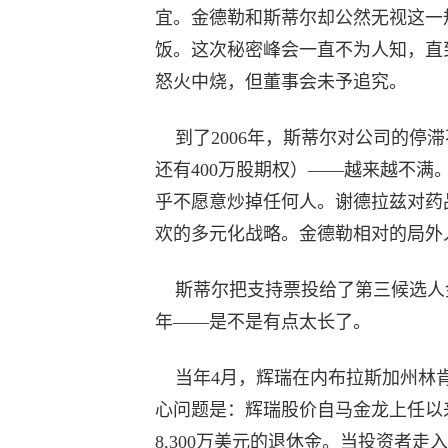
宜。金德勒和斯蒂尔却公然无视这一规
饭。这次秘密峰会一直不为人知，直
怒火中烧，但董事会未予追究。
到了2006年，斯蒂尔对公司的停滞
还有400万股期权）——越来越不
乎不愿意炒掉任何人。谢德拉兹对药
欢的多元化战略。金德勒相对的局外
斯蒂尔把支持票投给了第三候选人
年——是不是有点太长了。
当年4月，辉瑞在内布拉斯加州林肯
心问题是：辉瑞股价自马金龙上任以
8,300万美元的退休金。当投资者