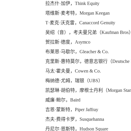
拉杰什
·
加伊，
Think Equity
塔维斯
·
麦考特，
Morgan Keegan
T·
麦克
·
沃克雷，
Canaccord Genuity
吴绍（
音
），考夫曼兄弟（
Kaufman Bros
贺拉斯
·
德度，
Asymco
布莱恩
·
马歇尔，
Gleacher & Co.
克里斯
·
惠特莫尔，
德意志银行
（
Deutsche
马太
·
霍夫曼，
Cowen & Co.
梅纳德
·
尤姆，瑞银（
UBS
）
凯瑟琳
·
胡伯特，
摩根士丹利
（
Morgan Stan
威廉
·
鲍尔，
Baird
吉恩
·
蒙斯特，
Piper Jaffray
杰夫
·
费得卡罗，
Susquehanna
丹尼尔
·
恩斯特，
Hudson Square