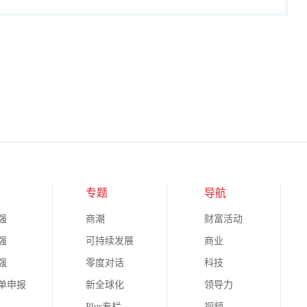
专题
导航
强
商潮
财富活动
强
可持续发展
商业
强
零度对话
科技
榜单申报
新全球化
领导力
Plus专栏
视频