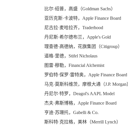
比尔
·
绍普，高盛（
Goldman Sachs
）
亚历克斯
·
卡波特，
Apple Finance Board
尼古拉
·
麦哈拉齐，
Traderhood
丹尼斯
·
希尔德布兰，
Apple's Gold
理查德
·
高德纳，
花旗集团
（
Citigroup
）
道格
·
里德，
Stifel Nicholaus
图雷
·
穆勒，
Financial Alchemist
罗伯特
·
保罗
·
雷特奥，
Apple Finance Board
马克
·
莫斯科维茨，
摩根大通
（
J.P. Morgan
丹尼尔
·
特罗，
Deagol's AAPL Model
杰夫
·
弗斯博格，
Apple Finance Board
亨迪
·
苏珊托，
Gabelli & Co.
斯科特
·
克拉格，美林（
Merrill Lynch
）