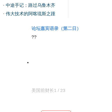
·
中途手记：路过乌鲁木齐
·
伟大技术的阿喀琉斯之踵
论坛嘉宾语录（第二日）
?
?
美国前财长
1 / 23