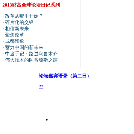
2013财富全球论坛日记系列
·
改革从哪里开始？
·
碎片化的交锋
·
相信新未来
·
聚焦改革
·
成都印象
·
蓄力中国的新未来
·
中途手记：路过乌鲁木齐
·
伟大技术的阿喀琉斯之踵
论坛嘉宾语录（第二日）
?
?