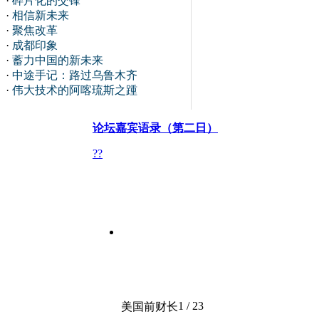
·
碎片化的交锋
·
相信新未来
·
聚焦改革
·
成都印象
·
蓄力中国的新未来
·
中途手记：路过乌鲁木齐
·
伟大技术的阿喀琉斯之踵
论坛嘉宾语录（第二日）
?
?
1 / 23
美国前财长