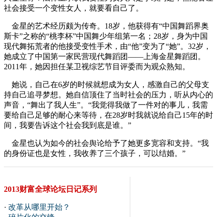
社会接受一个变性女人，就要看自己了。
金星的艺术经历颇为传奇。18岁，他获得有“中国舞蹈界奥
斯卡”之称的“桃李杯”中国舞少年组第一名；28岁，身为中国
现代舞拓荒者的他接受变性手术，由“他”变为了“她”。32岁，
她成立了中国第一家民营现代舞蹈团——上海金星舞蹈团。
2011年，她因担任某卫视综艺节目评委而为观众熟知。
她说，自己在6岁的时候就想成为女人，感激自己的父母支
持自己追寻梦想。她自信顶住了当时社会的压力，听从内心的
声音，“舞出了我人生”。“我觉得我做了一件对的事儿，我需
要给自己足够的耐心来等待，在28岁时我就说给自己15年的时
间，我要告诉这个社会我到底是谁。”
金星也认为如今的社会舆论给予了她更多宽容和支持。“我
的身份证也是女性，我收养了三个孩子，可以结婚。”
2013财富全球论坛日记系列
·
改革从哪里开始？