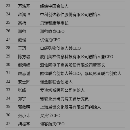
23
万浩基
经纬中国合伙人
24
赵鸿飞
中科创达软件股份有限公司创始人
25
高扬
贝瑞和康董事长
26
邢帅
邢帅教育CEO
27
戴琨
优信拍CEO
28
王珂
口袋购物创始人兼CEO
29
陈方毅
厦门美柚信息科技有限公司创始人兼CEO
30
郝鸿峰
酒仙网电子商务股份有限公司董事长
31
顾志诚
酷盘联合创始人兼CEO，暴风影音联合创始人
32
安士辉
瑞金麟联合创始人
33
张峰
爱迪塔斯医药公司创始人
34
郑宇
微软亚洲研究院主管研究员
35
郭敬明
上海最世文化发展有限公司创始人
36
张小玮
买卖宝CEO
37
胡振宇
翎客航天CEO