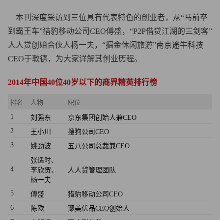
本刊深度采访到三位具有代表特色的创业者，从“马前卒
到霸王车”猎豹移动公司CEO傅盛，“P2P借贷江湖的三剑客”
人人贷创始合伙人杨一夫，“掘金休闲旅游”南京途牛科技
CEO于敦德，为大家详解其创业历程。
2014年中国40位40岁以下的商界精英排行榜
排名
人物
职位
1
刘强东
京东集团创始人兼CEO
2
王小川
搜狗公司CEO
3
姚劲波
五八公司总裁兼CEO
张适时、
4
李欣贺、
人人贷管理团队
杨一夫
5
傅盛
猎豹移动公司CEO
6
陈欧
聚美优品CEO创始人