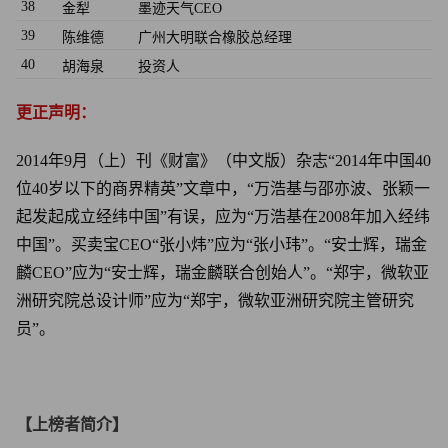
38
金犁
墨迹天气CEO
39
陈维德
广州大明联合橡胶总经理
40
胡海泉
投资人
更正声明：
2014年9月（上）刊《财富》（中文版）杂志“2014年中国40
位40岁以下的商界精英”文章中，“万浩基与邵亦波、张颖一
起发起成立经纬中国”有误，应为“万浩基在2008年加入经纬
中国”。买卖宝CEO“张小炜”应为“张小玮”。“安士辉，瑞金
麟CEO”应为“安士辉，瑞金麟联合创始人”。“郑宇，微软亚
洲研究院总设计师”应为“郑宇，微软亚洲研究院主管研究
员”。
【上榜者简介】