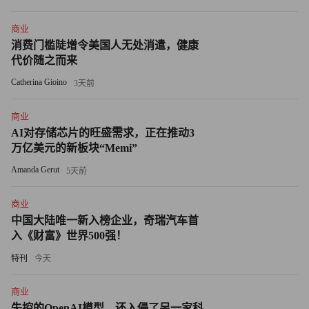
钟丽芳
商业
36 岁
消费门槛陡增令美国人无处消遣，健康
代价随之而来
小马奔腾集团副董事长及小马奔腾影业总经理
Catherina Gioino
3天前
2003年，钟丽芳应小马奔腾创始人、好友李明的邀请加入公
商业
司，在小马奔腾发展过程中她扮演着重要角色，带来赞誉的
AI对存储芯片的旺盛需求，正在推动3
万亿美元的新板块“Memi”
电影业务以及备受外界瞩目的收购好莱坞数字王国都是在钟
丽芳的主导下完成的。曾经留学英国学习国际市场营销和风
Amanda Gerut
5天前
险管理的她，给高风险的电影业务带来了理性把控。2014
商业
年，李明因心肌梗塞猝然离世后，钟丽芳选择了坚守。
中国大陆唯一新入榜企业，奇瑞汽车首
19
入《财富》世界500强！
特刊
今天
刘勇
商业
35 岁
失控的OpenAI模型，还入侵了另一家科