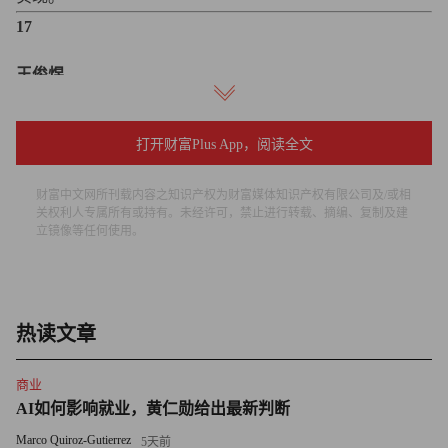
17
王俊煜
29 岁
打开财富Plus App，阅读全文
豌豆荚联合创始人、产品负责人
财富中文网所刊载内容之知识产权为财富媒体知识产权有限公司及/或相
关权利人专属所有或持有。未经许可，禁止进行转载、摘编、复制及建
两年前，豌豆荚获得DCM领投的8,000万美元投资。今年1
立镜像等任何使用。
月，完成高达1.2亿美元的二轮融资，软银集团领投，DCM
和创新工场跟投。王俊煜的个人经历充满精英色彩：高考状
元、北大、谷歌、创业。他抓住了移动互联网这波机遇，在
国内手机应用分发市场迅速崛起，豌豆荚创业四年估值已达
热读文章
10亿美元。对他来说，创业不是一件非常苦的事，而是单纯
商业
的、开心的去做自己想做的事情。
AI如何影响就业，黄仁勋给出最新判断
18
Marco Quiroz-Gutierrez
5天前