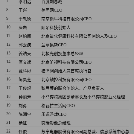
7
李明远
百度副总裁
8
王兴
美团网CEO
9
于敦德
南京途牛科技有限公司CEO
10
唐岩
陌陌科技创始人
11
赵柏闻
北京量化健康科技有限公司创始人及CEO
12
郭去疾
兰亭集势CEO
13
姜皓天
北极光创投董事总经理
14
唐文斌
北京旷视科技有限公司CEO
15
戴科彬
猎聘网创始人兼首席执行官
16
陈昊芝
北京触控科技有限公司CEO
17
王俊煜
豌豆荚的联合创始人、产品负责人
18
钟丽芳
小马奔腾集团副董事长及小马奔腾影业总经理
19
刘勇
格瓦拉生活网CEO
20
陈湘宇
乐逗游戏CEO
21
杨征
奕瑞影像总经理
22
任俊
苏宁电器股份有限公司副总裁、信息系统中心总监