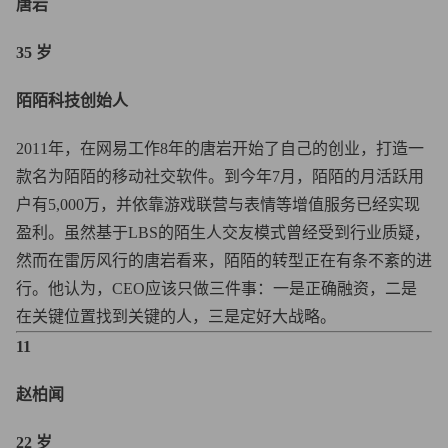
唐岩
35 岁
陌陌科技创始人
2011年，在网易工作8年的唐岩开始了自己的创业，打造一
款名为陌陌的移动社交软件。到今年7月，陌陌的月活跃用
户有5,000万，并依靠游戏联营与表情等增值服务已经实现
盈利。虽然基于LBS的陌生人交友模式曾经受到行业质疑，
然而在雷厉风行的唐岩看来，陌陌的转型正在有条不紊的进
行。他认为，CEO应该只做三件事：一是正确融资，二是
在关键位置找到关键的人，三是定好大战略。
11
赵柏闻
22 岁