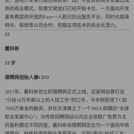
证、游戏开发等方面应用前景广阔。尽管目前尚未发展出成
熟的商业模式，但唐文斌他们已经开始卡位，一方面向开发
者免费提供开放的Face++人脸识别云服务平台，同时也跟英
特尔、联想等公司合作，挖掘这项技术的商业化潜力。
15
戴科彬
33 岁
猎聘网创始人兼CEO
2011年，戴科彬创立的猎聘网正式上线，这家网站曾打出
“只给10万年薪以上的人找工作”的口号，今年刚获得了C轮
7000万美金的融资，并在天津建立了一个300人规模的“全球
职业发展中心”。与传统招聘网站以向企业收取广告费为主
的盈利模式不同的是，戴科彬将猎聘网定位为一个面向中高
端用户，粘性较高的职业发展平台，它的“用户”包括三方：