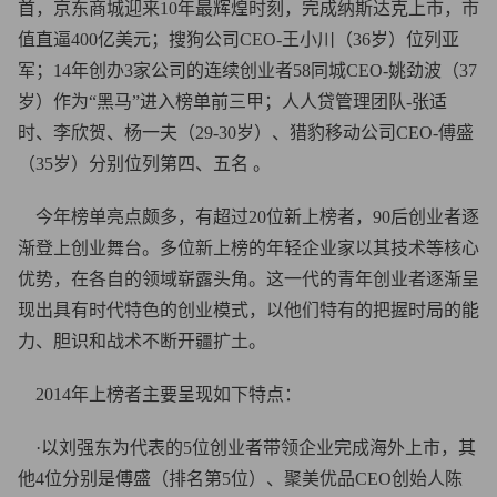
首，京东商城迎来10年最辉煌时刻，完成纳斯达克上市，市
值直逼400亿美元；搜狗公司CEO-王小川（36岁）位列亚
军；14年创办3家公司的连续创业者58同城CEO-姚劲波（37
岁）作为“黑马”进入榜单前三甲；人人贷管理团队-张适
时、李欣贺、杨一夫（29-30岁）、猎豹移动公司CEO-傅盛
（35岁）分别位列第四、五名 。
今年榜单亮点颇多，有超过20位新上榜者，90后创业者逐
渐登上创业舞台。多位新上榜的年轻企业家以其技术等核心
优势，在各自的领域崭露头角。这一代的青年创业者逐渐呈
现出具有时代特色的创业模式，以他们特有的把握时局的能
力、胆识和战术不断开疆扩土。
2014年上榜者主要呈现如下特点：
·以刘强东为代表的5位创业者带领企业完成海外上市，其
他4位分别是傅盛（排名第5位）、聚美优品CEO创始人陈