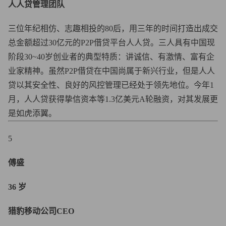
人人贷管理团队
三位年纪相仿、志趣相投的80后，用三年的时间打造出成交
总金额超过30亿元的P2P借贷平台人人贷。三人具有中国现
阶段30~40岁创业者的典型特质：讲诚信、有激情、富有企
业家精神。虽然P2P借贷在中国尚属于新兴行业，但是人人
贷以其安全性、良好的风控管理已经处于领先地位。今年1
月，人人贷获得挚信资本等1.3亿美元A轮融资，对其发展更
是如虎添翼。
5
傅盛
36 岁
猎豹移动公司CEO