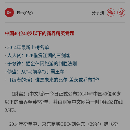
Plus(
0
条)
分享到
中国40位40岁以下的商界精英专题
·
2014年最新上榜名单
·
人人贷：P2P借贷江湖的三剑客
·
于敦德：掘金休闲旅游的制胜法则
·
傅盛：从“马前卒”到“霸王车”
·
【编者的话】谁是未来的比尔·盖茨或乔布斯？
《财富》(中文版)于今日正式公布2014年“中国40位40岁
以下的商界精英”榜单，并由财富中文网第一时间独家在线
发布。
2014年榜单中，京东商城CEO-刘强东（39岁）蝉联榜