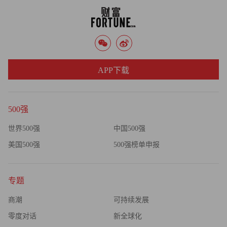
水果忍者、愤怒的小鸟、神庙逃亡2……很多中国人知道这
些游戏，却很少知道是谁在背后运营。2011年，乐逗CEO
陈湘宇以品牌推广加上免费代理的模式从海外开发商手中拿
到一批顶尖休闲游戏内容，并通过与手机厂商和电信运营商
APP下载
的预装打开了市场的入口。时至今日，乐逗游戏的月活跃用
户数已经过亿，其营业收入去年增长了11倍。下一步，陈湘
宇关心的是如何让用户留存下来，使乐逗基业长青。
500强
21
世界500强
中国500强
美国500强
500强榜单申报
杨征
35 岁
专题
奕瑞影像总经理
商潮
可持续发展
零度对话
新全球化
高端医疗器械这个不大为公众所知的细分市场，奕瑞影像是