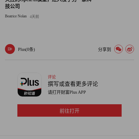
技公司
格瓦拉生活网CEO
Beatrice Nolan
4天前
创业之前，刘勇是外企的职业经理人，爱看电影的他用业余
时间制作了格瓦拉，最初只发布排片信息。2009年，刘勇辞
职，专注于格瓦拉的发展，他发现，用户看完排片后多半就
想购票，这是一个顺理成章的商业逻辑，于是公司转型到在
Plus(
0
条)
分享到
线票务上来。陈天桥有一次在搜索电影时注意到格瓦拉，促
使盛大成为其最早的机构投资者。今天，格瓦拉合作影院早
已遍布全国各大城市，并扩展到演出、运动场所等多个生活
评论
撰写或查看更多评论
项目的在线交易及预订业务。
请打开财富Plus APP
20
陈湘宇
前往打开
32 岁
乐逗游戏CEO