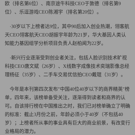
欧（排名第6位）、南京途牛科技CEO于敦德（排名第9
位）、乐逗游戏CEO陈湘宇（排名第20位）。
·30岁以下上榜者达9位，其中90后加入创业热潮，翎客航
天CEO翎客航天CEO胡振宇年龄为21岁，华大基因人类认
知能力基因组学分析项目负责人赵柏闻为22岁。
·新兴行业逐渐受到创业者关注，包括人脸识别技术旷视
科技CEO唐文斌（26岁）、X线数字成像技术奕瑞影像总经
理杨征（35岁）、二手车交易优信拍CEO戴琨（31岁）。
今年是本刊第四次发布"中国40位40岁以下的商界精英"榜
单，四年来，该榜单备受关注，逐渐得到读者和商界的认
可。自该排行榜在中国推出之时，我们已对榜单确立了明确
的标准：截止3月份之前，年龄必须小于40岁（不包括40
岁）；上榜者所从事的事业具有巨大的商业前景，有改变行
业格局的潜力。