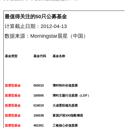
最值得关注的50只公募基金
计算截止日期：2012-04-13
数据来源：Morningstar晨星（中国）
基金类型
基金代码
基金名称
股票型基金
050010
博时特许价值股票
2
股票型基金
160505
博时主题行业股票（LOF）
2
股票型基金
519019
大成景阳领先股票
2
股票型基金
100038
富国沪深300指数增强
2
股票型基金
481001
工银核心价值股票
2