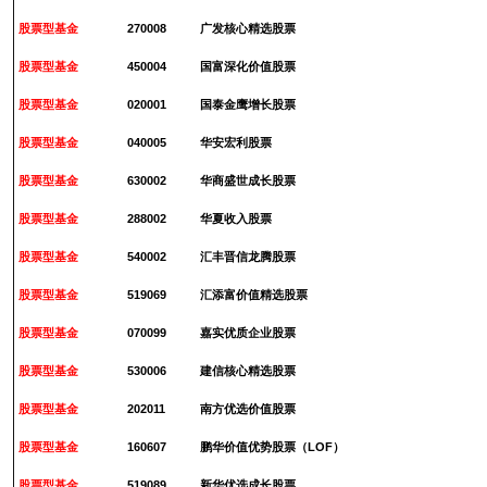
股票型基金
270008
广发核心精选股票
2
股票型基金
450004
国富深化价值股票
2
股票型基金
020001
国泰金鹰增长股票
2
股票型基金
040005
华安宏利股票
2
股票型基金
630002
华商盛世成长股票
2
股票型基金
288002
华夏收入股票
2
股票型基金
540002
汇丰晋信龙腾股票
2
股票型基金
519069
汇添富价值精选股票
2
股票型基金
070099
嘉实优质企业股票
2
股票型基金
530006
建信核心精选股票
2
股票型基金
202011
南方优选价值股票
2
股票型基金
160607
鹏华价值优势股票（LOF）
2
股票型基金
519089
新华优选成长股票
2