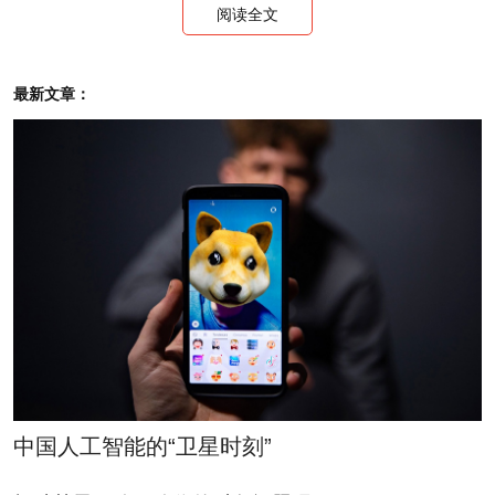
标准混合型基金
002001
华夏回报混合
2
阅读全文
标准混合型基金
070002
嘉实增长混合
2
标准混合型基金
320006
诺安灵活配置混合
2
最新文章：
保守混合型基金
340001
兴全可转债混合
2
激进债券型基金
485105
工银增强收益债券－A
2
激进债券型基金
270009
广发增强债券
2
激进债券型基金
530008
建信稳定增利债券
2
激进债券型基金
160612
鹏华丰收债券
2
激进债券型基金
110017
易方达增强回报债券－A
2
激进债券型基金
180015
银华增强收益债券
2
普通债券型基金
090002
大成债券－A/B
2
普通债券型基金
161010
富国天丰强化债券
2
中国人工智能的“卫星时刻”
普通债券型基金
121009
国投瑞银稳定增利债券
2