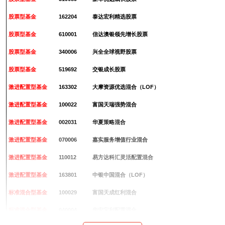
股票型基金
162204
泰达宏利精选股票
2
股票型基金
610001
信达澳银领先增长股票
2
股票型基金
340006
兴全全球视野股票
2
股票型基金
519692
交银成长股票
2
激进配置型基金
163302
大摩资源优选混合（LOF）
2
激进配置型基金
100022
富国天瑞强势混合
2
激进配置型基金
002031
华夏策略混合
2
激进配置型基金
070006
嘉实服务增值行业混合
2
激进配置型基金
110012
易方达科汇灵活配置混合
2
激进配置型基金
163801
中银中国混合（LOF）
2
标准混合型基金
100029
富国天成红利混合
2
标准混合型基金
040004
华安宝利配置混合
2