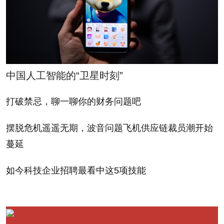
也不是一个低的增速，只是需要一个接受的过程。
陆从珍：
今年的投资机会比前两年要好得多。前两
年，市场对于次贷危机对美国和欧洲经济带来的风险
估计不足。欧债危机逐步暴露出来的时候，市场比较
中国人工智能的“卫星时刻”
恐慌，不知道底在哪儿。我们认为，欧债危机最恐慌
的阶段是去年。虽然后续仍然有蔓延的趋势，值得警
打破禁忌，聊一聊你的财务问题吧
惕，但从心理承受的冲击来讲，最差的时候已经过
摆脱危机遥遥无期，波音问题飞机供应链裁员潮开始
去。
蔓延
刘天君：
你的看法太悲观了。美国经济不算太好，
如今科技企业招聘最看中这5项技能
但是比预想的略好。美国经济比较有柔韧性，有一些
腾挪的地方，高科技产业增长较好，制造业也有所回
暖。美股今年以来表现出很强的走势，反映了美国经