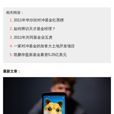
区，主要问题是经济转型比较难。从传统的投资拉动
转向消费驱动，这个过程现在看不可能一蹴而就，会
相关阅读：
比较长。但是整体而言，中国经济的增长并不会放
2011年华尔街对冲基金红黑榜
慢。因为中国的经济体规模足够大。虽然东部的基础
如何辨识天才基金经理？
设施投资增速放慢，你到中西部一看，是在复制十年
2011年共同基金业五虎
前的东部。即便在东部地区，经济基础设施建设的空
一家对冲基金的加拿大土地开发项目
间也还是有的，比如地铁、城市网、中心城区和卫星
凯鹏华盈新基金募资5.25亿美元
城市的连接、城际快速铁路的修建、污水处理系统等
等，在提升城市质量方面的投资还是有很大的空间。
最新文章：
中国政府的财力也能够支撑这个发展，远远没有到警
戒线的水平。现在大家的担心可能是从两位数的增长
回到8%左右的增长，要下一个台阶，人们是否能接受
这个事实。即便降到7%，对这么大一个经济体来说，