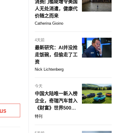
消费门槛陡增令美国
人无处消遣，健康代
价随之而来
Catherina Gioino
4天前
最新研究：AI并没抢
走饭碗，但偷走了工
资
Nick Lichtenberg
今天
中国大陆唯一新入榜
企业，奇瑞汽车首入
《财富》世界500
强！
特刊