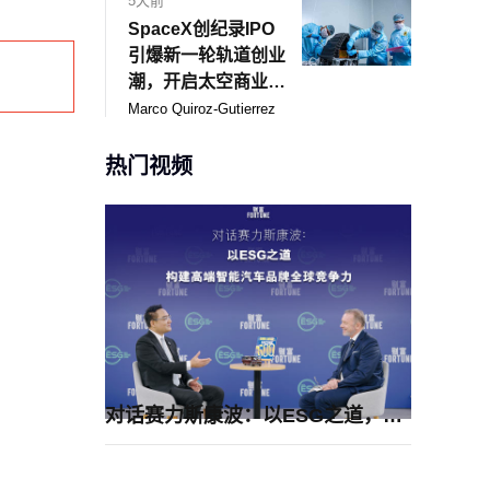
5天前
SpaceX创纪录IPO
引爆新一轮轨道创业
潮，开启太空商业新
市场
Marco Quiroz-Gutierrez
热门视频
对话赛力斯康波：以ESG之道，构建高端智能汽车品牌全球竞争力