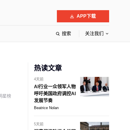
APP下载
搜索
关注我们
最具影响力的50位商界领袖
最受赞赏的中国公司
会
响力的创业公司申报
热读文章
4天前
AI行业一众领军人物
呼吁美国政府调控AI
明星榜
发展节奏
Beatrice Nolan
5天前