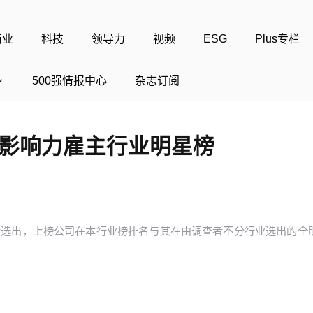
商业
科技
领导力
视频
ESG
Plus专栏
500强情报中心
杂志订阅
国500强
美国500强
40位40岁以下商界精英
中国
全部活动
具影响力雇主行业明星榜
女性
年度中国商人
报
财富MPW女性峰会
中国40位40岁以下的商界精英申报
财富世界500强峰会
财富40U40创想
中国最具社会影
界女性申报
财富全球论坛
中国最佳设计榜申报
财富全球科技论坛
财富全球可持续论坛
中国科技50强申报
者选出，上榜公司在本行业榜排名与其在由调查者不分行业选出的全