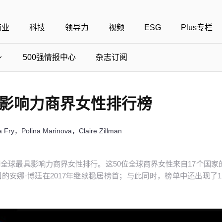
商业
科技
领导力
视频
ESG
Plus专栏
500强情报中心
杂志订阅
国500强
美国500强
40位40岁以下商界精英
中国
全部活动
具影响力商界女性排行榜
女性
年度中国商人
报
财富MPW女性峰会
中国40位40岁以下的商界精英申报
财富世界500强峰会
财富40U40创想
中国最具社会影
a Fry，Polina Marinova，Claire Zillman
界女性申报
财富全球论坛
中国最佳设计榜申报
财富全球科技论坛
财富全球可持续论坛
中国科技50强申报
期全球最具影响力商界女性排行。这50位全球商界女性来自17个国家
的安娜·博廷在2017年继续稳居榜首；与此同时，榜单中还出现了1