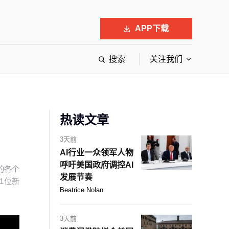
APP下载
搜索
关注我们
最具影响力的50位商界领袖
最受赞赏的中国公司
会
响力的创业公司申报
热读文章
3天前
AI行业一众领军人物
呼吁美国政府调控AI
的各个
发展节奏
1位新
Beatrice Nolan
3天前