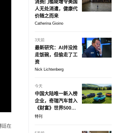
消费门槛陡增令美国
人无处消遣，健康代
价随之而来
Catherina Gioino
3天前
最新研究：AI并没抢
走饭碗，但偷走了工
资
Nick Lichtenberg
今天
中国大陆唯一新入榜
企业，奇瑞汽车首入
《财富》世界500
强！
特刊
博廷在