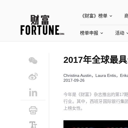
《财富》榜单
榜单申报
全部榜单
活动
世界500强
中
全部申报入口
2017年全球最
中国最具影响力商界
中国ESG影响力榜申
Christina Austin，Laura Entis，Erik
中国最具影响力的商
2017-09-26
今年是《财富》杂志推出的第17
行业。其中，西班牙国际银行集团
上榜女性。
小号
默认