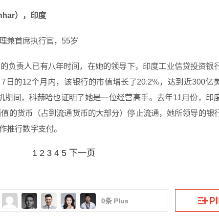
hhar），印度
理兼首席执行官，55岁
商的负责人已有八年时间，在她的领导下，印度工业信贷投资银
月7日的12个月内，该银行的市值增长了20.2%，达到近300亿
在危机期间，科赫哈也证明了她是一位经营高手。去年11月份，印
卢比面值的货币（占到流通货币的大部分）停止流通，她所领导的银
作推行数字支付。
1
2
3
4
5
下一页
0
条 Plus