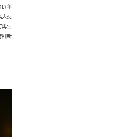
17年
笔大交
可再生
府翻新