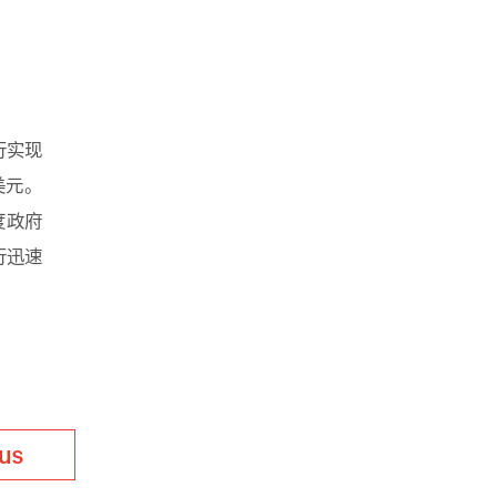
行实现
美元。
度政府
行迅速