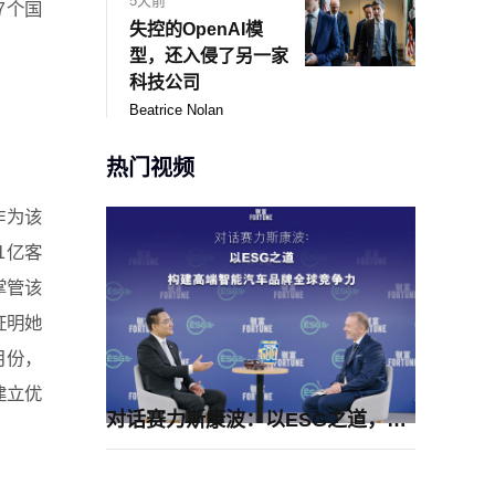
5天前
7个国
失控的OpenAI模
型，还入侵了另一家
科技公司
Beatrice Nolan
热门视频
作为该
1亿客
掌管该
证明她
月份，
建立优
对话赛力斯康波：以ESG之道，构建高端智能汽车品牌全球竞争力