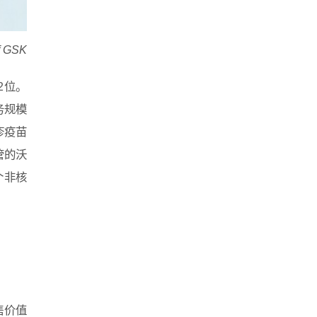
f GSK
2位。
务规模
疹疫苗
管的沃
个非核
售价值