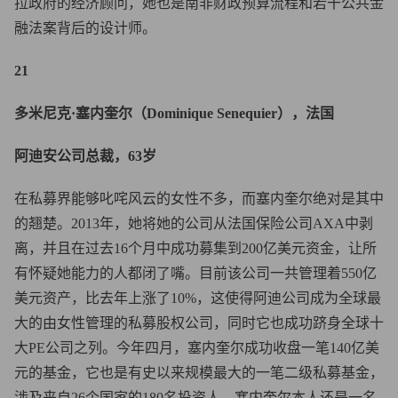
拉政府的经济顾问，她也是南非财政预算流程和若干公共金
融法案背后的设计师。
21
多米尼克·塞内奎尔（Dominique Senequier），法国
阿迪安公司总裁，63岁
在私募界能够叱咤风云的女性不多，而塞内奎尔绝对是其中
的翘楚。2013年，她将她的公司从法国保险公司AXA中剥
离，并且在过去16个月中成功募集到200亿美元资金，让所
有怀疑她能力的人都闭了嘴。目前该公司一共管理着550亿
美元资产，比去年上涨了10%，这使得阿迪公司成为全球最
大的由女性管理的私募股权公司，同时它也成功跻身全球十
大PE公司之列。今年四月，塞内奎尔成功收盘一笔140亿美
元的基金，它也是有史以来规模最大的一笔二级私募基金，
涉及来自26个国家的180名投资人。塞内奎尔本人还是一名