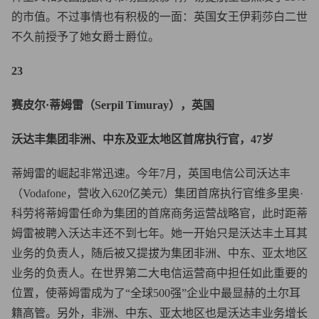
的市值。不过事情也有积极的一面：英国女王伊莉莎白二世
不久前授予了她女爵士爵位。
23
赛皮尔·蒂姆雷（Serpil Timuray），英国
沃达丰集团非洲、中东及亚太地区首席执行官，47岁
蒂姆雷的崛起非常迅速。今年7月，英国电信公司沃达丰
（Vodafone，营收入620亿美元）集团首席执行官维多里奥·
科劳将蒂姆雷任命为集团的首席商务运营战略官，此时距蒂
姆雷被聘入沃达丰还不到七年。她一开始只是沃达丰土耳其
业务的负责人，随后被又提拔为集团非洲、中东、亚太地区
业务的负责人。在世界第二大电信运营商中担任如此重要的
位置，使蒂姆雷成为了“全球500强”企业中最显赫的土尔耳
籍高管。另外，非洲、中东、亚太地区也是沃达丰业务增长