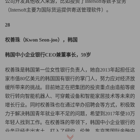
公司开发其他收入来源，比如投资了Intersoft等数字业务
（Intersoft主要为国际货运提供寄送管理软件）。
28
权善珠（Kwon Seon-joo），韩国
韩国中小企业银行CEO兼董事长，59岁
权善珠是韩国第一位女性银行负责人，她自2013年起担任这
家市值80亿美元的韩国国有银行的掌门人，努力应对经济放
缓所带来的挑战。目前她正在把集团的投资重点由造船等疲
软行转向智能机器人、可穿戴设备和智能家居技术等未来的
增长行业。同时权善珠也在通过举办招聘会等方式，积极致
力于解决韩国青年就业率不足的问题，希望到2017年使10万
年轻人找到工作。在权善珠的带领下，韩国中小企业银行的
业务已经走出本土，打入了纽约、伦敦、东京等国际金融中
心，同时去年的利润也上涨了11%，利润额超过10亿美元。