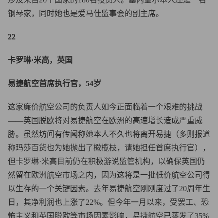
钢琴家，同时她也是爱马仕监事会的副主席。
22
卡罗琳·米高，英国
易捷航空首席执行官，54岁
这家廉价航空公司的负责人如今正面临着一个艰难的挑战
——英国脱欧将对易捷航空在欧洲的高速增长造成严重威
胁。虽然坊间有传闻称她本人不久也将离开易捷（多则报道
称玛莎百货也为她抛出了橄榄枝，请她担任首席执行官），
但卡罗琳·米高目前仍在积极游说监管机构，以确保英国仍
然留在欧洲航空市场之内，因为这将是一批低价航空公司得
以生存的一个关键因素。去年易捷航空刚刚度过了20周年生
日，其净利润也上涨了22%。但今年一月以来，受罢工、恐
怖主义和英国脱欧等市场因素影响，易捷航空已蒸发了35%