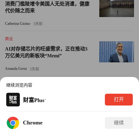
消费门槛陡增令美国人无处消遣，健康
代价随之而来
30
Catherina Gioino
3天前
多米尼克·乐罗伊（Dominique Leroy），比利时
商业
Proximus公司首席执行官，51岁
AI对存储芯片的旺盛需求，正在推动3
万亿美元的新板块“Memi”
乐罗伊已经担任首席执行官职务三年了，她仍在继续削减这
家比利时电信公司的成本支出。2015年，以美元计算，
Amanda Gerut
5天前
Proximus公司的利润下跌约38%（以本地货币计算约下滑
商业
26%）。她的目标是：到2018年，削减1.1亿美元的成本。
继续浏览内容
中国大陆唯一新入榜企业，奇瑞汽车首
2016年，该公司还推出了一个提前退休计划，根据该计划，
入《财富》世界500强！
·
打开
财富Plus
未来五年，该公司的14,000名员工中，将有近2000人步入退
特刊
今天
休队伍。近年来，Proximus的电视和固定网络服务虽然分别
增长了10.5%和6.6.%，但其语音服务的顾客群却缩水了
Chrome
继续
商业
1.8%。随着降低漫游费的欧盟新规则即将启用，这预计也
失控的OpenAI模型，还入侵了另一家科
将给该公司今年的营收入造成3100万美元的损失。