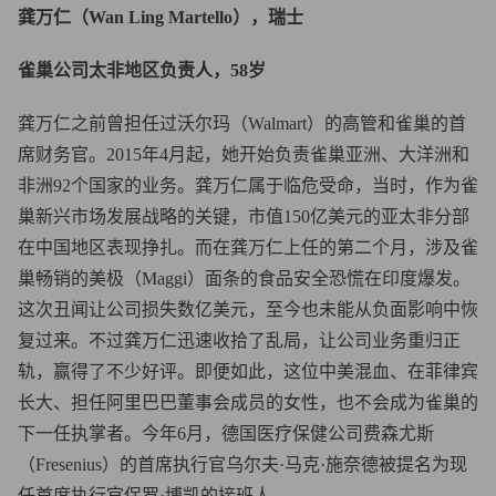
龚万仁（Wan Ling Martello），瑞士
雀巢公司太非地区负责人，58岁
龚万仁之前曾担任过沃尔玛（Walmart）的高管和雀巢的首
席财务官。2015年4月起，她开始负责雀巢亚洲、大洋洲和
非洲92个国家的业务。龚万仁属于临危受命，当时，作为雀
巢新兴市场发展战略的关键，市值150亿美元的亚太非分部
在中国地区表现挣扎。而在龚万仁上任的第二个月，涉及雀
巢畅销的美极（Maggi）面条的食品安全恐慌在印度爆发。
这次丑闻让公司损失数亿美元，至今也未能从负面影响中恢
复过来。不过龚万仁迅速收拾了乱局，让公司业务重归正
轨，赢得了不少好评。即便如此，这位中美混血、在菲律宾
长大、担任阿里巴巴董事会成员的女性，也不会成为雀巢的
下一任执掌者。今年6月，德国医疗保健公司费森尤斯
（Fresenius）的首席执行官乌尔夫·马克·施奈德被提名为现
任首席执行官保罗·博凯的接班人。