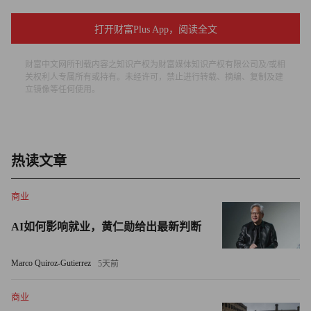
鉴于她对工业发展和国民经济所做出的贡献，韩国政府授予
打开财富Plus App，阅读全文
她工业服务秩序铜塔奖。虽然她的任期到今年年底就将结束
了，但她做出的不俗业绩足以使她继续成为下一任CEO的
财富中文网所刊载内容之知识产权为财富媒体知识产权有限公司及/或相
有力竞争者。
关权利人专属所有或持有。未经许可，禁止进行转载、摘编、复制及建
立镜像等任何使用。
29
伊莎贝拉·伊利特（Isabelle Ealet），英国
热读文章
高盛全球证券部负责人，53岁
商业
伊莎贝拉·伊利特在高盛的发展轨迹继续呈火箭式的上升。
AI如何影响就业，黄仁勋给出最新判断
自1998年成为常务董事以来，她先后担任过以下头衔：2007
年任全球商品部负责人，2008年任执行委员会成员，2012年
Marco Quiroz-Gutierrez
5天前
任全球证券部共同负责人。今年她还加入了高盛全球董事
会，成为一名执行董事，进一步巩固了她作为高盛职务最高
商业
的女性和全球金融界最知名女性的地位。