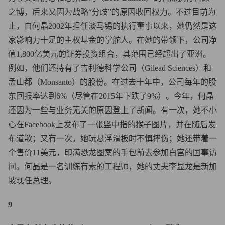
之博，后来又因为战略“分歧”的原因收回权力。不过目前为
止，自何晶2002年担任淡马锡的执行董事以来，她仍然是这
家影响力十足的主权基金的掌舵人。在她的带领下，公司净
值1,800亿美元的证券投资组合，其范围已经超出了亚洲。
例如，他们还持有了吉利德科学公司（Gilead Sciences）和
孟山都（Monsanto）的股份。在过去十年中，公司每年的股
东回报率达到6%（尽管在2015年下跌了9%）。今年，何晶
还因为一些与业务无关的原因登上了新闻。有一次，她不小
心在Facebook上发布了一张竖中指的猴子图片，并在随后发
布道歉；又有一次，她玩悬浮滑板时不慎摔伤；她还带着一
个售价11美元，印满恐龙图案的手包前去参加白宫的国事访
问。何晶是一名训练有素的工程师，她的丈夫李显龙是新加
坡现任总理。
9