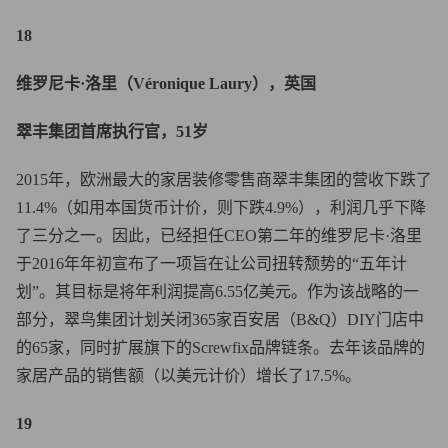
18
维罗尼卡·洛里（Véronique Laury），英国
翠丰集团首席执行官，51岁
2015年，欧洲最大的家居装修零售商翠丰集团的营收下跌了
11.4%（如用本国货币计价，则下跌4.9%），利润几乎下降
了三分之一。因此，已经担任CEO第二年的维罗尼卡·洛里
于2016年年初宣布了一项旨在让公司扭转颓势的“五年计
划”。其目标是将年利润提高6.55亿美元。作为该战略的一
部分，翠鸟集团计划关闭365家百安居（B&Q）DIY门店中
的65家，同时扩展旗下的Screwfix品牌链条。去年该品牌的
家居产品的销售额（以美元计价）增长了17.5%。
19