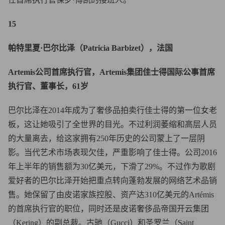
15
帕特里夏·巴尔比泽（Patricia Barbizet），法国
Artemis公司首席执行官，Artemis集团佳士得国际公事首席
执行官、董事长，61岁
巴尔比泽在2014年成为了奢侈品拍卖行佳士得的第一位女老
板，这让她吸引了全世界的目光。不过利润萎缩和高层人员
的大量离去，给这家拥有250年历史的公司蒙上了一层阴
影。当代艺术市场表现欠佳，严重影响了佳士得。公司2016
年上半年的销售额为30亿美元，下滑了29%。不过作为歌剧
爱好者的巴尔比泽开始把重点转向蓬勃发展的网络艺术品销
售。她保留了由皮诺家族控股、资产达310亿美元的Artémis
的首席执行官的职位，同时还是皮诺奢侈品帝国开云集团
（Kering）的副总裁。古驰（Gucci）和圣罗兰（Saint