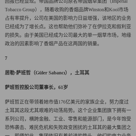
回报已经显现。帝国品牌公司原名帝国烟草集团（Imperial
Tobacco Group），随着收购的香烟品牌Winston和Kool市场
占有率提升，公司在美国的影响力日益增强，该地区的业务
已经成为了增长点。这也帮助他们弥补了在伊拉克和叙利亚
的损失。由于美国已经成为公司最大的单一烟草市场，地缘
政治的因素影响了香烟产品在这两国的销量。
7
居勒·萨班哲（Güler Sabancı），土耳其
萨班哲控股公司董事长，61岁
萨班哲正在带领着她市值176亿美元的家族企业，努力度过
土耳其这段尤其艰难的动荡局势。这个企业集团旗下拥有一
系列公司，横跨金融、工业、零售和能源部门，是今年饱受
恐怖袭击、难民危机和失败政变困扰的土耳其的最大集团之
一。即便如此，集团依旧有着前进的势头，他们的电力业务