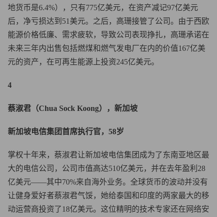
地货币是6.4%），只有775亿美元，在资产减记97亿美元
后，净亏损达到51美元。之后，高珊接管了公司。由于西欧
能源价格低廉、需求疲软，导致公司表现挣扎，高珊承诺在
未来三年内出售包括燃煤和燃气发电厂在内的价值167亿美
元的资产，在可再生能源上投资245亿美元。
4
蔡淑君（Chua Sock Koong），新加坡
新加坡电信集团首席执行官，58岁
掌权十年来，蔡淑君让新加坡电信集团成为了东南亚地区最
大的电信公司，公司市值高达510亿美元，并在去年盈利28
亿美元——其中70%来自海外业务。全球货币的波动并没有
让健身爱好者蔡淑君气馁，她给泰国和印度的两家最大的移
动运营商投资了18亿美元。这位精明的技术专家还在网络安