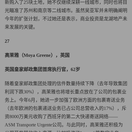
新购入了25块土地，她不仅继续深耕一线城市，同时也将目
光瞄准了苏州和南京等二线城市。虽然吴亚军并未明确阐明
今年的扩张计划，不过她还是表示，商业投资是龙湖地产未
来发展的关键。
27
高茉雅（Moya Greene），英国
英国皇家邮政集团首席执行官，62岁
随着皇家邮政集团处理的信件数量持续下降（去年导致集团
利润下跌30%），高茉雅也将增长重点放在了公司的包裹业
务上。今年6月，她进一步加强了欧洲方面的包裹寄送业务
（去年欧洲的包裹递送业务已占公司总营收入的17%），斥
资8000万美元收购了西班牙的第二大快递寄送网络——
ASM Transporte Urgente公司。与此同时，高茉雅还积极为