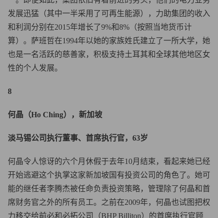
发展迅猛（其中一半采用了可再生能源），力助集团的收入
和利润分别在2015年增长了9%和8%（按照当地货币计
算）。萨班哲在1994年以她的家族姓氏建立了一所大学，她
也是一名活跃的慈善家，积极支持土耳其和全球其他地区女
性的个人发展。
8
何晶（Ho Ching），新加坡
淡马锡公司执行董事、首席执行官，63岁
何晶令人惊讶的六个月休假于去年10月结束，看起来她已经
开始逃避这个执掌这家新加坡国有投资公司的角色了。她可
能的继任者李腾杰被任命负责投资策略，管理除了何晶和首
席财务官之外的所有员工。之前在2009年，何晶也试图把权
力移交给前必和必拓公司（BHP Billiton）的首席执行官顾