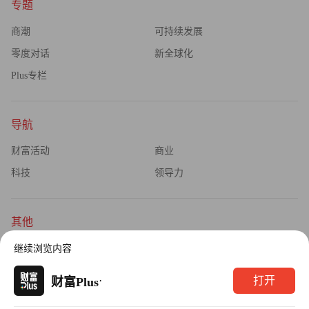
专题
商潮
可持续发展
零度对话
新全球化
Plus专栏
导航
财富活动
商业
科技
领导力
其他
杂志订阅
公司介绍
继续浏览内容
隐私政策
广告业务
·
打开
财富Plus