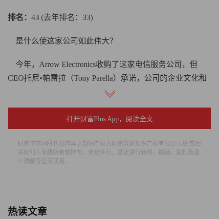
排名：
43 (去年排名：33)
是什么使这家公司如此伟大？
今年，Arrow Electronics收购了这家电信服务公司，但
CEO托尼•帕雷拉（Tony Parella）承诺，公司的企业文化和
奖励措施将保持不变，如为员工及其配偶提供一定补贴，参
加为期12周的个人财务规划课程。
打开财富Plus App，阅读全文
2009年营业收入（百万美元）：
252
财富中文网所刊载内容之知识产权为财富媒体知识产权有限公司及/或相
网址：
www.sharedtechnologies.com
关权利人专属所有或持有。未经许可，禁止进行转载、摘编、复制及建
立镜像等任何使用。
热读文章