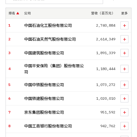
228亿元，相比去年近174亿元的门槛提升31%。去年中国GDP突
破110万亿元，今年榜上500家上市公司的收入总和达62万亿
排名
公司
营收（百万元）
更多
▲
元，超过了中国当年GDP的一半。
+
1
中国石油化工股份有限公司
2,740,884
今年榜单前三的格局并未改变，榜单头部公司依次是：中石
化、中石油和中国建筑。中国平安位列第四，仍是非国有企业
+
2
中国石油天然气股份有限公司
2,614,349
第一位。两家民营上市企业京东和阿里巴巴的排名均有提升，
其中京东升至第7位，首次进入榜单前十；阿里巴巴则名列第11
+
3
中国建筑股份有限公司
1,891,339
位。
今年一共有49家新上榜和重新上榜公司，其中滴滴首次上榜，
中国平安保险（集团）股份有限公
+
4
1,180,444
司
并以1738亿元的总收入排名第75位。科兴生物凭借1250亿元的
营收，首次上榜并位居第109位。
+
5
中国中铁股份有限公司
1,073,272
新能源汽车领域，蔚来汽车和理想汽车双双首次上榜，分别位
列第344位和第427位。
（下载安装“财富Plus”APP，免费获取
+
6
中国铁建股份有限公司
1,020,010
“行业榜”、“新上榜公司”、“最赚钱公司榜”、“亏损公司榜”等子
榜单。）
+
7
京东集团股份有限公司
951,592
在盈利能力方面，最赚钱的10家上榜公司中，除6家商业银行和
+
8
中国工商银行股份有限公司
942,762
保险公司之外，腾讯控股有限公司以2248亿元的归母净利润排
在利润榜第4位。今年利润榜的前十位出现了中国石油和中远