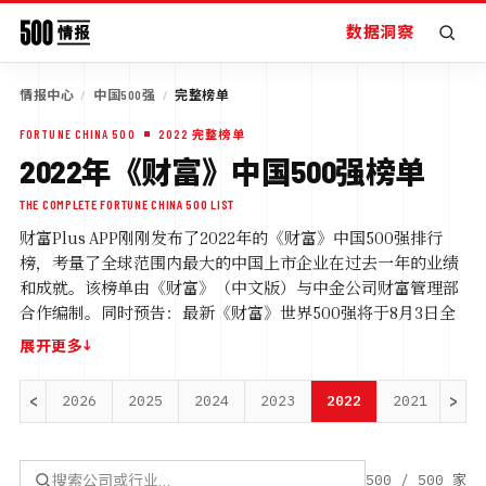
数据洞察
情报中心
/
中国500强
/
完整榜单
FORTUNE CHINA 500
2022
完整榜单
2022
年《财富》中国500强
榜单
THE COMPLETE FORTUNE CHINA 500 LIST
财富Plus APP刚刚发布了2022年的《财富》中国500强排行
榜，考量了全球范围内最大的中国上市企业在过去一年的业绩
和成就。该榜单由《财富》（中文版）与中金公司财富管理部
合作编制。同时预告：最新《财富》世界500强将于8月3日全
球同步发布。
请下载安装“财富Plus” App，第一时间收到通
↓
展开更多
知，并获得完整榜单。
今年500家上榜的中国上市公司总营业收入达到62万亿元人民
<
2026
2025
2024
2023
2022
2021
>
202
币，和上年上榜公司相比，增长约17.4%；净利润达到了4.7万亿
元，较上年增长约9.2%。和上一年的榜单相比，今年上榜公司
营收和净利润均有较大提升。今年上榜公司的年营收门槛接近
500
/
500
家