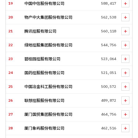
+
由于国际运价上涨，东方海外（国际）和中远海运控股分别以
19
中国中信股份有限公司
588,417
74.6%和67.1%位列ROE榜第二、第三位。去年ROE榜最高的10家
+
公司中房地产企业占了5家，今年没有一家房地产公司出现在
20
物产中大集团股份有限公司
562,538
ROE榜前40名中；部分原因是多家大型地产公司因为自身原因
+
21
腾讯控股有限公司
560,118
推迟年报发布，而没有登上今年的榜单。
榜单看点
+
22
绿地控股集团股份有限公司
544,756
去年中国GDP突破110万亿元，今年榜上500家上市公司的收入
+
总和达62万亿元，超过了中国当年GDP的一半。
23
碧桂园控股有限公司
523,064
因疫苗接种带来营收增长，科兴控股生物技术有限公司首次登
+
24
国药控股股份有限公司
521,051
上榜单，排在第109位。该公司净资产收益率（ROE）高达
92%，
+
25
中国冶金科工股份有限公司
500,572
已从美国纽约证券交易所退市的滴滴首次上榜，并以1738亿元
+
的总收入排名第75位。
26
联想控股股份有限公司
489,872
两家新能源车企——蔚来集团和理想汽车同时首次登上榜单，
+
27
厦门国贸集团股份有限公司
464,756
分列第344位和第427位。
+
本世纪初成立的中国电动车行业头部公司——雅迪集团控股有
28
厦门象屿股份有限公司
462,516
限公司首次登上榜单，排在第429位。