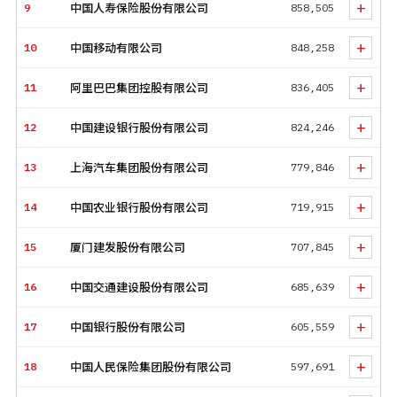
+
9
中国人寿保险股份有限公司
858,505
海运控股股份有限公司，分列该子榜的第九、第十位。这十家
公司在去年的总利润约为1.85万亿元，约占上榜公司利润总和
+
10
中国移动有限公司
848,258
的39%，比往年略有下降。净利润率方面，排位最高的是中国
生物制药，净利润率高达54%；位居净利润率榜第二位的是贵
+
11
阿里巴巴集团控股有限公司
836,405
州茅台酒股份有限公司，净利润率约为48%。
此次，《财富》中国500强中共计有49家上市公司未能盈利，
+
12
中国建设银行股份有限公司
824,246
亏损总额约4363亿元。以各家公司财报显示的亏损数字为统计
+
依据，居亏损榜首位的是快手，亏损额超过780亿元；滴滴亏
13
上海汽车集团股份有限公司
779,846
损493亿元，位列亏损榜第二位；苏宁易购亏损432亿元，位列
+
亏损榜第三位。
（下载安装“财富Plus”APP，免费获取“行业
14
中国农业银行股份有限公司
719,915
榜”、“新上榜公司”、“最赚钱公司榜”、“亏损公司榜”等子榜
+
单。）
陷入债务困境的华夏幸福基业股份有限公司位列亏损榜
15
厦门建发股份有限公司
707,845
第四位。
+
16
中国交通建设股份有限公司
685,639
在所有上榜公司中，位居净资产收益率（ROE）榜榜首的是科
兴生物，疫苗接种为该公司短期带来巨大营收和利润，该公司
+
17
中国银行股份有限公司
605,559
ROE接近92%。另外两家疫苗相关公司，重庆智飞生物（ROE
为58%）和中国生物制药有限公司（ROE为48%）也出现在榜单
+
18
中国人民保险集团股份有限公司
597,691
前十之中。