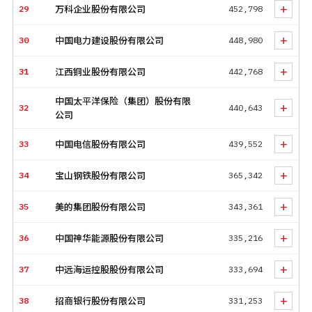
+
29
万科企业股份有限公司
452,798
除了金融、电信和互联网企业，今年的利润榜前十出现了中国
石油和中远海运控股股份有限公司，分列该子榜的第九、第十
+
30
中国电力建设股份有限公司
448,980
位。
+
利润榜头部的十家公司在去年的总利润约为1.85万亿元，约占
31
江西铜业股份有限公司
442,768
上榜公司利润总和的39%，比往年略有下降。
中国太平洋保险（集团）股份有限
+
32
440,643
榜单上商业银行的利润总和达到了所有500家上市公司利润的
公司
38%，即超过三分之一的中国500强利润来自榜单上的商业银
行。
+
33
中国电信股份有限公司
439,552
净利润率方面，排位最高的是中国生物制药，净利润率高达
+
34
宝山钢铁股份有限公司
365,342
54%；位居净利润率榜第二位的是贵州茅台酒股份有限公司，
净利润率约为48%。
+
35
美的集团股份有限公司
343,361
+
36
中国神华能源股份有限公司
335,216
+
37
中远海运控股股份有限公司
333,694
+
38
招商银行股份有限公司
331,253