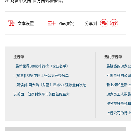
注“财富中文网”官方网站和微信。
文本设置
Plus(
0
条)
分享到
主榜单
热门子榜单
·
最新世界500强排行榜（企业名单）
·
最赚钱的50家
·
[聚焦]133家中国上榜公司完整名单
·
亏损最多的公司
·
[解读]中国大陆《财富》世界500强数量首次超
·
新上榜和重新上
过美国，但盈利水平与美国差距巨大
·
50家员工人数
·
排名提升最多和
·
上榜公司的行业