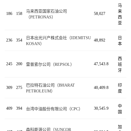
马
马来西亚国家石油公司
来
186
158
58,027
（PETRONAS）
西
亚
日本出光兴产株式会社（IDEMITSU
日
236
354
48,892
KOSAN）
本
西
245
200
47,543.8
雷普索尔公司（REPSOL）
班
牙
巴拉特石油公司（BHARAT
印
309
275
40,409.8
PETROLEUM）
度
中
409
394
30,545.9
台湾中油股份有限公司（CPC）
国
加
森科能源公司（SUNCOR