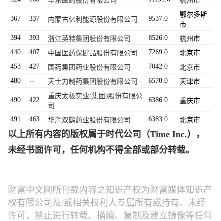
华东医药股份有限公司
杭州市
鄂尔多斯
367
337
9537.0
内蒙古亿利能源股份有限公司
市
394
393
8526.0
浙江英特集团股份有限公司
杭州市
440
407
7269.0
中国医药保健品股份有限公司
北京市
453
427
7042.0
国药集团药业股份有限公司
北京市
480
--
6570.0
天士力制药集团股份有限公司
天津市
重庆太极实业(集团)股份有限公
490
422
6386.0
重庆市
司
491
463
6383.0
华润双鹤药业股份有限公司
北京市
以上所有内容的版权属于时代公司（Time Inc.），
未经书面许可，任何机构不得全部或部分转载。
财富中文网所刊载内容之知识产权为财富媒体知识产
权有限公司及/或相关权利人专属所有或持有。未经
许可，禁止进行转载、摘编、复制及建立镜像等任何