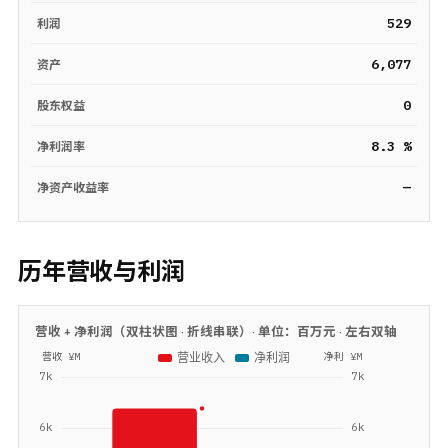
529
利润
6,077
资产
0
股东权益
8.3 %
净利润率
—
净资产收益率
历年营收与利润
营收 + 净利润（双柱状图 · 折线串联）· 单位：
百万元
· 左右双轴