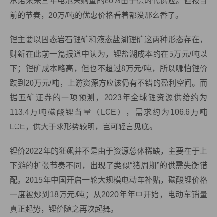
承诺未来三年电池采购量的80%由宁德时代供应。但按目
前的节奏，20万/吨的优惠价格看着都没那么香了。
锂主要以固态岩石锂矿和液态盐湖锂矿这两种形态存在，
财新在此前一篇报道中认为，锂盐湖成本约在5万元/吨以
下；锂矿成本略高，但也不超过8万元/吨，所以哪怕锂价
跌到20万元/吨，上游资源方应该仍有不错的盈利空间。而
据五矿证券的一项预测，2023年全球锂资源供给约为
113.4万吨碳酸锂当量（LCE），需求约为106.6万吨
LCE，供大于求形势较明，岂可轻言见底。
锂价2022年的狂飙并不是由于资源总体稀缺，主要在于上
下游的扩张节奏不同，出现了类似“猪周期”的供需失衡错
配。2015年中国开启一轮大规模电动车补贴，碳酸锂价格
一度被炒到18万元/吨；从2020年年中开始，电动车销量
真正起势，锂价随之再次起舞。