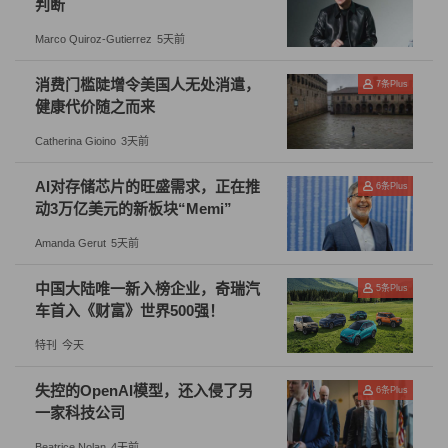
判断
资源产量却只占全球的14.6%，对锂矿的整体对外依存度
Marco Quiroz-Gutierrez
5天前
高达60%，对钴矿、镍矿的依存度更是有95%、90%之
消费门槛陡增令美国人无处消遣，
巨。在中美角力、去全球化的大背景下，北美、澳洲这样
7
条Plus
健康代价随之而来
的重要矿源地对中国资本的歧视性限制预计会长期趋紧；
Catherina Gioino
3天前
而阿根廷、智利、玻利维亚、刚果（金）、津巴布韦等南
美、非洲的资源大户，也存在着矿源国有化、民族主义情
AI对存储芯片的旺盛需求，正在推
6
条Plus
绪、经济发展欠稳定、政策法治欠火候等潜在不确定性问
动3万亿美元的新板块“Memi”
题。所以一旦发生外部黑天鹅事件，靠谱的锂矿源会再次
Amanda Gerut
5天前
化身为金贵的现金奶牛。
中国大陆唯一新入榜企业，奇瑞汽
5
条Plus
车首入《财富》世界500强！
从长期来看，锂虽然被称为新能源时代的“白色石油”，但
与化石能源相比却算是可再生资源，锂电池回收技术的发
特刊
今天
展是需要警惕的真正拐点。未来会有越来越多的退役电池
失控的OpenAI模型，还入侵了另
6
条Plus
通过循环利用再进行二次供给，目前对这一技术前景虽无
一家科技公司
精确预判但已有心理预期。根据麦肯锡此前的一项研究结
Beatrice Nolan
4天前