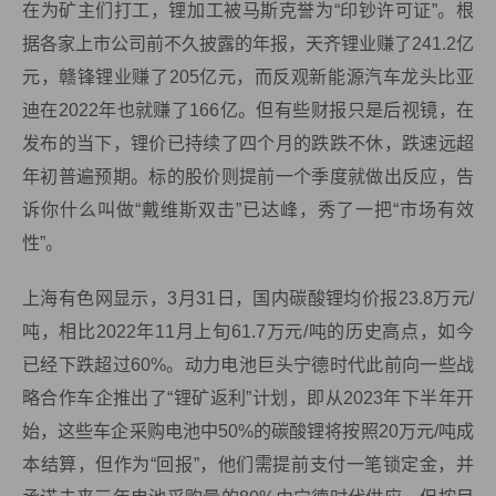
在为矿主们打工，锂加工被马斯克誉为“印钞许可证”。根
据各家上市公司前不久披露的年报，天齐锂业赚了241.2亿
元，赣锋锂业赚了205亿元，而反观新能源汽车龙头比亚
迪在2022年也就赚了166亿。但有些财报只是后视镜，在
发布的当下，锂价已持续了四个月的跌跌不休，跌速远超
年初普遍预期。标的股价则提前一个季度就做出反应，告
诉你什么叫做“戴维斯双击”已达峰，秀了一把“市场有效
性”。
上海有色网显示，3月31日，国内碳酸锂均价报23.8万元/
吨，相比2022年11月上旬61.7万元/吨的历史高点，如今
已经下跌超过60%。动力电池巨头宁德时代此前向一些战
略合作车企推出了“锂矿返利”计划，即从2023年下半年开
始，这些车企采购电池中50%的碳酸锂将按照20万元/吨成
本结算，但作为“回报”，他们需提前支付一笔锁定金，并