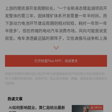
上游的锂资源开发周期较长，“一个全新液态锂盐湖项目开
发整体约需三年，固体锂矿体系开发需要一年半时间，而
下游动力电池环节建设周期则相对较短，耗时一年到一年
半居多”，但在终端的电动汽车消费市场，风向可能是说变
就变。电车渗透最迅猛的那阵子，又恰逢俄乌战争和上海
疫情，特斯拉Model Y的实际等车周期一度高达匪夷所思
的半年，锂资源奇货可居，但扩建产能的爬坡没那么快，
等到电车渗透势头趋稳，大量锂矿、动力电池产能才开始
打开财富Plus APP，阅读更多
落地释放，一诞生就进入痛苦的过剩阶段。纯电汽车的替
财富中文网所刊载内容之知识产权为财富媒体知识产权有限公司及/或相关权
代速度应该已遇到一个阶段性瓶颈，会出现显著的渗透率
利人专属所有或持有。未经许可，禁止进行转载、摘编、复制及建立镜像等任
增幅衰减，所以今年重点得看储能等其他电池应用场景是
何使用。
否有超预期的进展可期待了。
热读文章
不过值得注意的是，中国的锂资源还存在另一层供需错配
AI如何影响就业，黄仁勋给出最新
8
条Plus
矛盾。2022年中国锂电池出货量占全球产量的69%，但锂