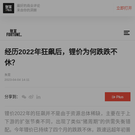
最好的商业评论
立即打开
来自你的洞察
经历2022年狂飙后，锂价为何跌跌不
休？
朱霄
2023-04-04 14:11
分享到：
锂价2022年的狂飙并不是由于资源总体稀缺，主要在于上
下游的扩张节奏不同，出现了类似“猪周期”的供需失衡错
配。今年锂价已持续了四个月的跌跌不休，跌速远超年初普