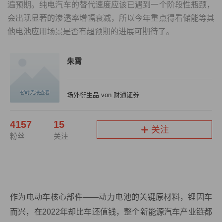
遍预期。纯电汽车的替代速度应该已遇到一个阶段性瓶颈，
会出现显著的渗透率增幅衰减，所以今年重点得看储能等其
他电池应用场景是否有超预期的进展可期待了。
朱霄
场外衍生品 von 财通证券
4157
15
关注
粉丝
关注
作为电动车核心部件——动力电池的关键原材料，锂因车
而兴，在2022年却比车还值钱，整个新能源汽车产业链都